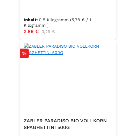
Inhalt:
0.5 Kilogramm
(5,78 € / 1
Kilogramm )
Verkaufspreis:
2,89 €
Regulärer Preis:
3,29 €
Rabatt
%
ZABLER PARADISO BIO VOLLKORN
SPAGHETTINI 500G