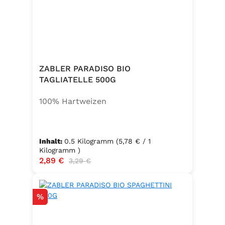
ZABLER PARADISO BIO
TAGLIATELLE 500G
100% Hartweizen
Inhalt:
0.5 Kilogramm
(5,78 € / 1
Kilogramm )
Verkaufspreis:
2,89 €
Regulärer Preis:
3,29 €
Rabatt
%