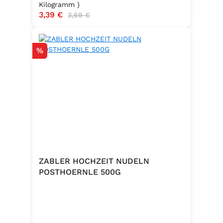
Kilogramm )
Verkaufspreis:
3,39 €
Regulärer Preis:
3,69 €
Rabatt
%
ZABLER HOCHZEIT NUDELN
POSTHOERNLE 500G