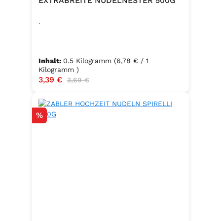
EXTRABREITE NUDELNESTER 500G
.
Inhalt:
0.5 Kilogramm
(6,78 € / 1
Kilogramm )
Verkaufspreis:
3,39 €
Regulärer Preis:
3,69 €
Rabatt
%