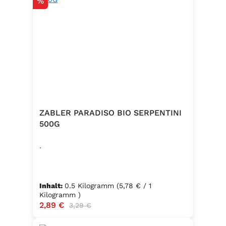
Rabatt
%
ZABLER PARADISO BIO SERPENTINI
500G
.
Inhalt:
0.5 Kilogramm
(5,78 € / 1
Kilogramm )
Verkaufspreis:
2,89 €
Regulärer Preis:
3,29 €