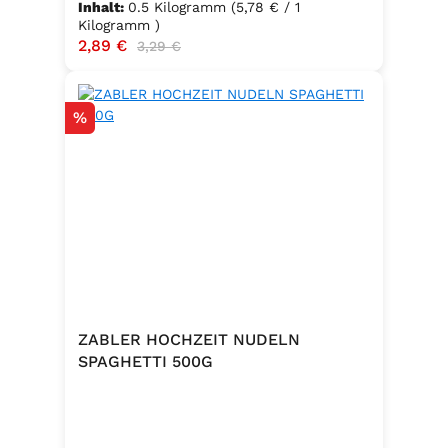
Inhalt:
0.5 Kilogramm
(5,78 € / 1
Kilogramm )
Verkaufspreis:
2,89 €
Regulärer Preis:
3,29 €
Rabatt
%
ZABLER HOCHZEIT NUDELN
SPAGHETTI 500G