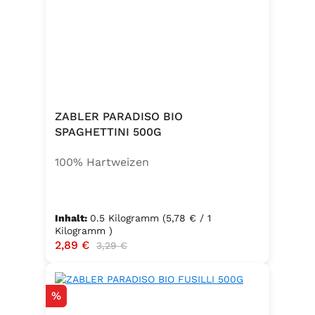
ZABLER PARADISO BIO
SPAGHETTINI 500G
100% Hartweizen
Inhalt:
0.5 Kilogramm
(5,78 € / 1
Kilogramm )
Verkaufspreis:
2,89 €
Regulärer Preis:
3,29 €
Rabatt
%