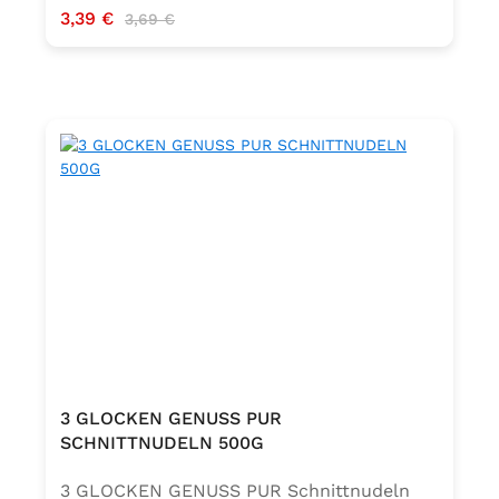
Verkaufspreis:
3,39 €
Regulärer Preis:
3,69 €
3 GLOCKEN GENUSS PUR
SCHNITTNUDELN 500G
3 GLOCKEN GENUSS PUR Schnittnudeln