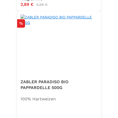
Verkaufspreis:
2,89 €
Regulärer Preis:
3,29 €
Rabatt
%
ZABLER PARADISO BIO
PAPPARDELLE 500G
100% Hartweizen