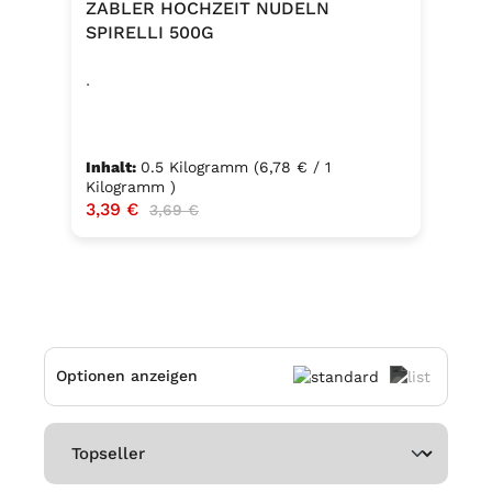
ZABLER HOCHZEIT NUDELN
SPIRELLI 500G
.
Inhalt:
0.5 Kilogramm
(6,78 € / 1
Kilogramm )
Verkaufspreis:
3,39 €
Regulärer Preis:
3,69 €
Optionen anzeigen