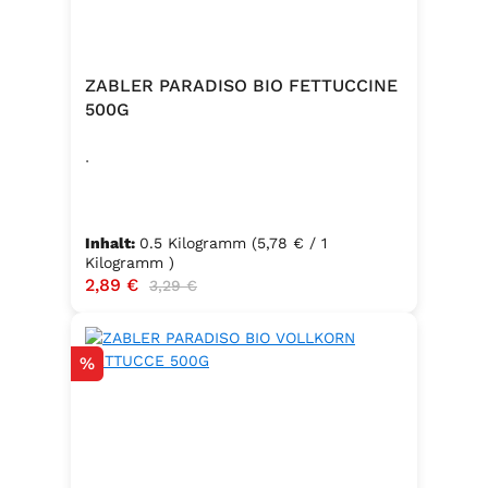
ZABLER PARADISO BIO FETTUCCINE
500G
.
Inhalt:
0.5 Kilogramm
(5,78 € / 1
Kilogramm )
Verkaufspreis:
2,89 €
Regulärer Preis:
3,29 €
Rabatt
%