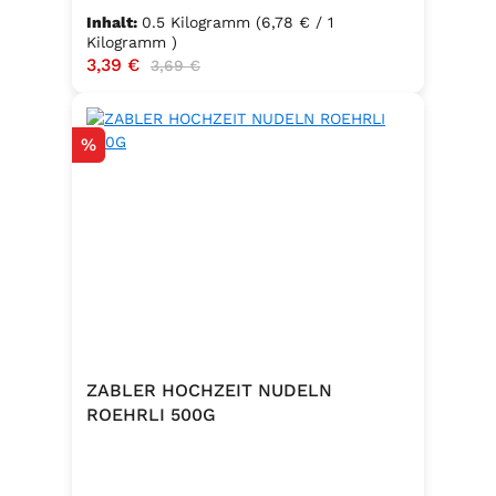
Inhalt:
0.5 Kilogramm
(6,78 € / 1
Kilogramm )
Verkaufspreis:
3,39 €
Regulärer Preis:
3,69 €
Rabatt
%
ZABLER HOCHZEIT NUDELN
ROEHRLI 500G