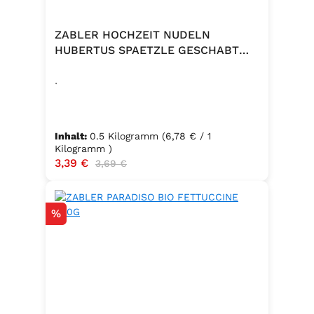
ZABLER HOCHZEIT NUDELN
HUBERTUS SPAETZLE GESCHABT
500G
.
Inhalt:
0.5 Kilogramm
(6,78 € / 1
Kilogramm )
Verkaufspreis:
3,39 €
Regulärer Preis:
3,69 €
Rabatt
%