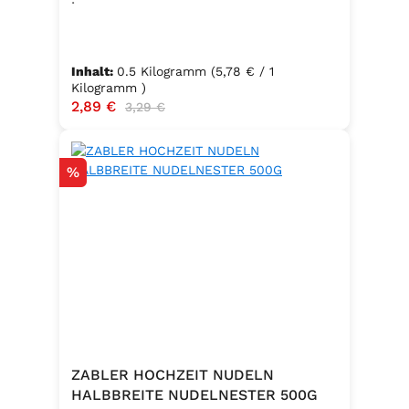
Inhalt:
0.5 Kilogramm
(5,78 € / 1
Kilogramm )
Verkaufspreis:
2,89 €
Regulärer Preis:
3,29 €
Rabatt
%
ZABLER HOCHZEIT NUDELN
HALBBREITE NUDELNESTER 500G