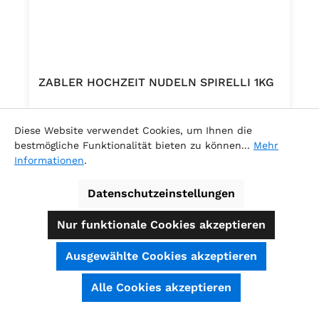
ZABLER HOCHZEIT NUDELN SPIRELLI 1KG
.
Diese Website verwendet Cookies, um Ihnen die
bestmögliche Funktionalität bieten zu können...
Mehr
Informationen
.
Datenschutzeinstellungen
Regulärer Preis:
6,83 €
Nur funktionale Cookies akzeptieren
Ausgewählte Cookies akzeptieren
SEHR GUT
(4.74 / 5)
Alle Cookies akzeptieren
aus
39
Bewertungen bei: shopauskunft.de, ausgezeichnet.org, shopvote.de ⓘ
Informationen zur Echtheit der Bewertungen