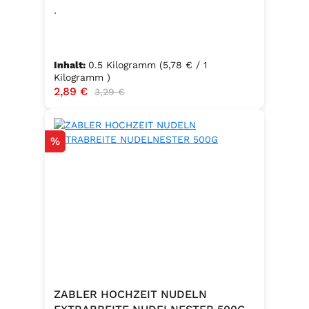
.
Inhalt:
0.5 Kilogramm
(5,78 € / 1
Kilogramm )
Verkaufspreis:
2,89 €
Regulärer Preis:
3,29 €
Rabatt
%
ZABLER HOCHZEIT NUDELN