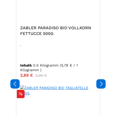
ZABLER PARADISO BIO VOLLKORN
FETTUCCE 500G
.
Inhalt:
0.5 Kilogramm
(5,78 € / 1
Kilogramm )
Verkaufspreis:
2,89 €
Regulärer Preis:
3,29 €
Rabatt
%