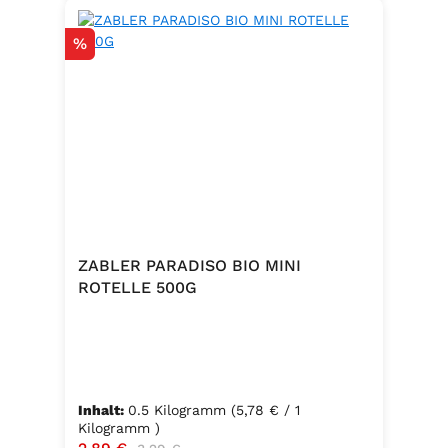
Rabatt
%
ZABLER PARADISO BIO MINI
ROTELLE 500G
Inhalt:
0.5 Kilogramm
(5,78 € / 1
Kilogramm )
Verkaufspreis:
Regulärer Preis: