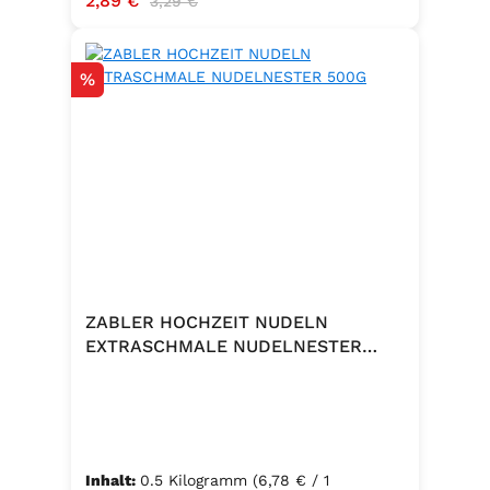
2,89 €
3,29 €
Rabatt
%
ZABLER HOCHZEIT NUDELN
EXTRASCHMALE NUDELNESTER
500G
Inhalt:
0.5 Kilogramm
(6,78 € / 1