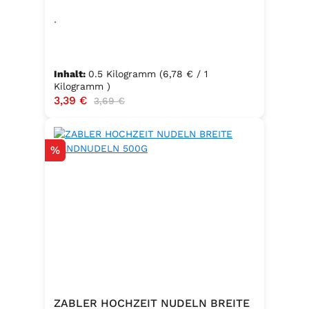
.
Inhalt:
0.5 Kilogramm
(6,78 € / 1
Kilogramm )
Verkaufspreis:
3,39 €
Regulärer Preis:
3,69 €
Rabatt
%
ZABLER HOCHZEIT NUDELN BREITE