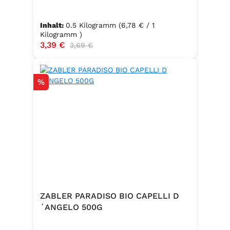
Inhalt:
0.5 Kilogramm
(6,78 € / 1
Kilogramm )
Verkaufspreis:
3,39 €
Regulärer Preis:
3,69 €
Rabatt
%
ZABLER PARADISO BIO CAPELLI D
´ANGELO 500G
.