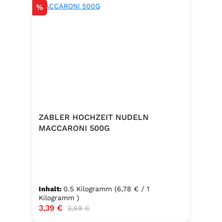
Rabatt
%
ZABLER HOCHZEIT NUDELN
MACCARONI 500G
Inhalt:
0.5 Kilogramm
(6,78 € / 1
Kilogramm )
Verkaufspreis:
3,39 €
Regulärer Preis:
3,69 €