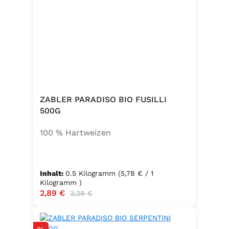
ZABLER PARADISO BIO FUSILLI
500G
100 % Hartweizen
Inhalt:
0.5 Kilogramm
(5,78 € / 1
Kilogramm )
Verkaufspreis:
2,89 €
Regulärer Preis:
3,29 €