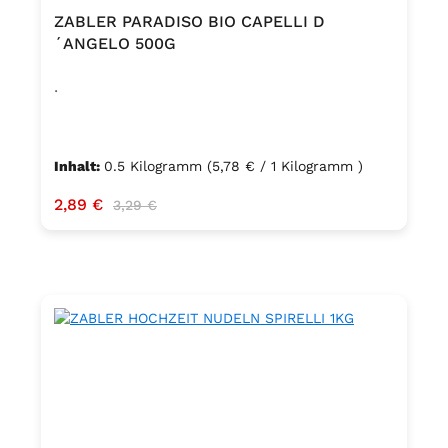
ZABLER PARADISO BIO CAPELLI D
´ANGELO 500G
.
Inhalt:
0.5 Kilogramm
(5,78 € / 1 Kilogramm )
Verkaufspreis:
2,89 €
Regulärer Preis:
3,29 €