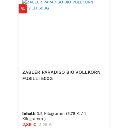
Rabatt
%
ZABLER PARADISO BIO VOLLKORN
FUSILLI 500G
.
Inhalt:
0.5 Kilogramm
(5,78 € / 1
Kilogramm )
Verkaufspreis:
2,89 €
Regulärer Preis:
3,29 €