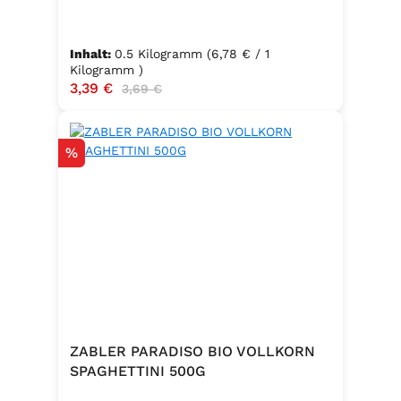
Inhalt:
0.5 Kilogramm
(6,78 € / 1
Kilogramm )
Verkaufspreis:
3,39 €
Regulärer Preis:
3,69 €
Rabatt
%
ZABLER PARADISO BIO VOLLKORN
SPAGHETTINI 500G