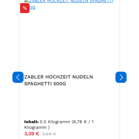
Rabatt
%
ZABLER HOCHZEIT NUDELN
SPAGHETTI 500G
Inhalt:
0.5 Kilogramm
(6,78 € / 1
Kilogramm )
Verkaufspreis:
3,39 €
Regulärer Preis:
3,69 €