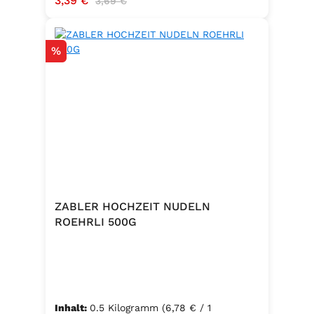
3,39 €
3,69 €
Rabatt
%
ZABLER HOCHZEIT NUDELN
ROEHRLI 500G
Inhalt:
0.5 Kilogramm
(6,78 € / 1