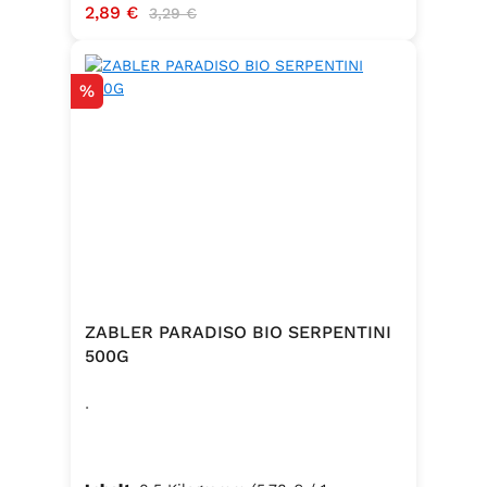
Verkaufspreis:
2,89 €
Regulärer Preis:
3,29 €
Rabatt
%
ZABLER PARADISO BIO SERPENTINI
500G
.