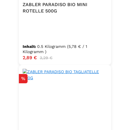
Trennmittel Calciumsalze der
ZABLER PARADISO BIO MINI
Speisefettsäuren, Folsäure,
ROTELLE 500G
Kaliumjodat.Kann Spuren von
Sellerie enthalten.
Inhalt:
0.5 Kilogramm
(5,78 € / 1
Kilogramm )
Verkaufspreis:
2,89 €
Regulärer Preis:
3,29 €
Rabatt
%