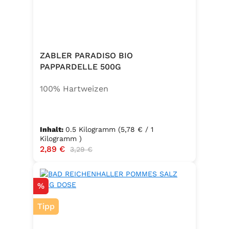
zusätzlichem Jod und Folsäure.
Zutaten:Siedesalz, 17,5 % Kräuter
und Gewürze (Petersilie, Sellerie,
Zwiebel, Basilikum, Dill, Majoran,
Lorbeer, Rosmarin, Oregano,
ZABLER PARADISO BIO
Thymian), Trennmittel Calciumsalze
PAPPARDELLE 500G
der Speisefettsäuren, Folsäure,
100% Hartweizen
Kaliumjodat.
Inhalt:
0.5 Kilogramm
(5,78 € / 1
Kilogramm )
Verkaufspreis:
2,89 €
Regulärer Preis:
3,29 €
Rabatt
%
Tipp