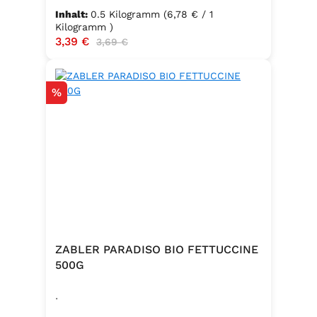
Inhalt:
0.5 Kilogramm
(6,78 € / 1
Kilogramm )
Verkaufspreis:
3,39 €
Regulärer Preis:
3,69 €
Rabatt
%
ZABLER PARADISO BIO FETTUCCINE
500G
.