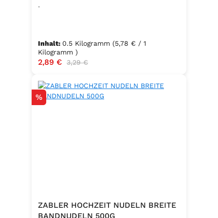
.
Inhalt:
0.5 Kilogramm
(5,78 € / 1
Kilogramm )
Verkaufspreis:
2,89 €
Regulärer Preis:
3,29 €
Rabatt
%
ZABLER HOCHZEIT NUDELN BREITE
BANDNUDELN 500G