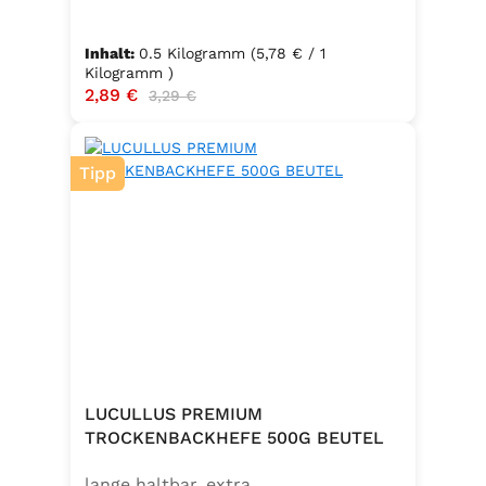
Inhalt:
0.5 Kilogramm
(5,78 € / 1
Kilogramm )
Verkaufspreis:
2,89 €
Regulärer Preis:
3,29 €
Tipp
LUCULLUS PREMIUM
TROCKENBACKHEFE 500G BEUTEL
lange haltbar, extra