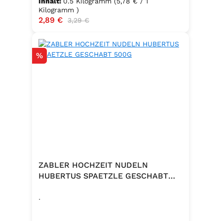
Inhalt:
0.5 Kilogramm
(5,78 € / 1
Kilogramm )
Verkaufspreis:
2,89 €
Regulärer Preis:
3,29 €
Rabatt
%
ZABLER HOCHZEIT NUDELN
HUBERTUS SPAETZLE GESCHABT
500G
.