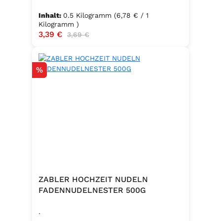
Inhalt:
0.5 Kilogramm
(6,78 € / 1
Kilogramm )
Verkaufspreis:
3,39 €
Regulärer Preis:
3,69 €
Rabatt
%
ZABLER HOCHZEIT NUDELN
FADENNUDELNESTER 500G
.