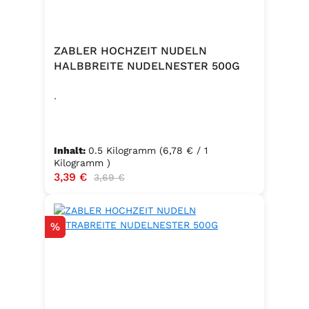
ZABLER HOCHZEIT NUDELN
HALBBREITE NUDELNESTER 500G
.
Inhalt:
0.5 Kilogramm
(6,78 € / 1
Kilogramm )
Verkaufspreis:
3,39 €
Regulärer Preis:
3,69 €
Rabatt
%