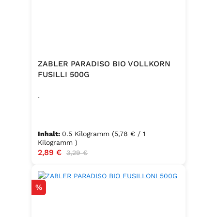
ZABLER PARADISO BIO VOLLKORN
FUSILLI 500G
.
Inhalt:
0.5 Kilogramm
(5,78 € / 1
Kilogramm )
Verkaufspreis:
2,89 €
Regulärer Preis:
3,29 €
Rabatt
%