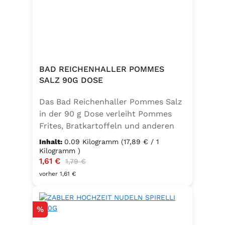
BAD REICHENHALLER POMMES
SALZ 90G DOSE
Das Bad Reichenhaller Pommes Salz
in der 90 g Dose verleiht Pommes
Frites, Bratkartoffeln und anderen
Kartoffelspezialitäten den perfekten
Inhalt:
0.09 Kilogramm
(17,89 € / 1
Geschmack – ganz ohne
Kilogramm )
Verkaufspreis:
1,61 €
Regulärer Preis:
Geschmacksverstärker. Die feine
1,79 €
Mischung ist vegan, glutenfrei und
vorher 1,61 €
mit Jod angereichert. Ideal für eine
bewusste Ernährung und
Rabatt
%
unkomplizierte Würzung in der
Küche oder unterwegs.