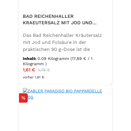
Speisefettsäuren, Folsäure,
Kaliumjodat.
BAD REICHENHALLER
KRAEUTERSALZ MIT JOD UND
FOLSAEURE 90G DOSE
Das Bad Reichenhaller Kräutersalz
mit Jod und Folsäure in der
praktischen 90 g-Dose ist die
aromatische Würzmischung für eine
Inhalt:
0.09 Kilogramm
(17,89 € / 1
bewusste Ernährung. Fein
Kilogramm )
Verkaufspreis:
1,61 €
Regulärer Preis:
abgestimmte Gartenkräuter
1,79 €
verbinden sich mit hochwertigem
vorher 1,61 €
Salz zu einem vielseitigen
Küchenhelfer. Ideal zum Würzen von
Rabatt
%
Suppen, Salaten, Gemüse- und
Kartoffelgerichten. Geeignet für die
vegetarische und vegane Küche
sowie glutenfrei – perfekt für eine
ausgewogene Ernährung mit