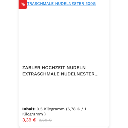
Rabatt
%
ZABLER HOCHZEIT NUDELN
EXTRASCHMALE NUDELNESTER
500G
Inhalt:
0.5 Kilogramm
(6,78 € / 1
Kilogramm )
Verkaufspreis:
3,39 €
Regulärer Preis:
3,69 €