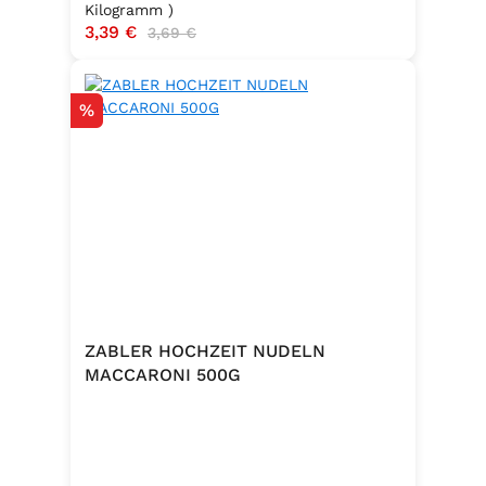
Kilogramm )
Verkaufspreis:
3,39 €
Regulärer Preis:
3,69 €
Rabatt
%
ZABLER HOCHZEIT NUDELN
MACCARONI 500G