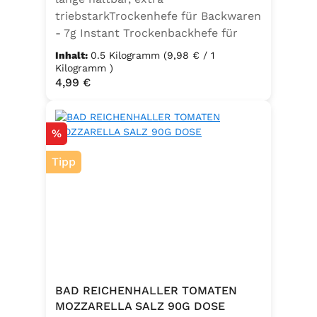
triebstarkTrockenhefe für Backwaren
- 7g Instant Trockenbackhefe für
500g Weizenmehl, entspricht 25g
Inhalt:
0.5 Kilogramm
(9,98 € / 1
FrischhefeZutaten: Trockenbackhefe,
Kilogramm )
Regulärer Preis:
4,99 €
Emulgator Sorbitanmonostearat
(E491)
Rabatt
%
Tipp
BAD REICHENHALLER TOMATEN
MOZZARELLA SALZ 90G DOSE