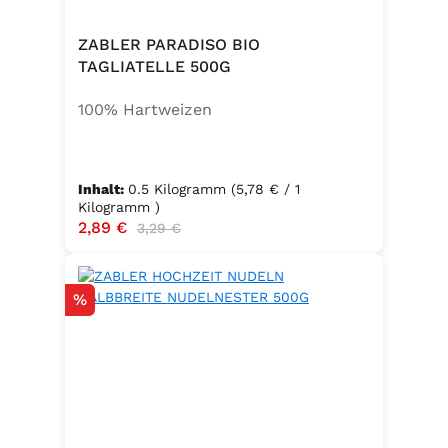
ZABLER PARADISO BIO
TAGLIATELLE 500G
100% Hartweizen
Inhalt:
0.5 Kilogramm
(5,78 € / 1
Kilogramm )
Verkaufspreis:
2,89 €
Regulärer Preis:
3,29 €
Rabatt
%