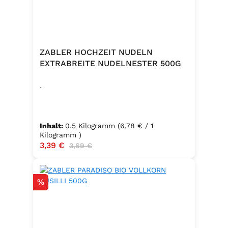
ZABLER HOCHZEIT NUDELN
EXTRABREITE NUDELNESTER 500G
.
Inhalt:
0.5 Kilogramm
(6,78 € / 1
Kilogramm )
Verkaufspreis:
3,39 €
Regulärer Preis:
3,69 €
Rabatt
%