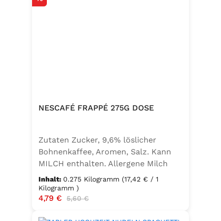
NESCAFÉ FRAPPÉ 275G DOSE
Zutaten Zucker, 9,6% löslicher
Bohnenkaffee, Aromen, Salz. Kann
MILCH enthalten. Allergene Milch
und daraus gewonnene Erzeugnisse
Inhalt:
0.275 Kilogramm
(17,42 € / 1
Kilogramm )
Verkaufspreis:
4,79 €
Regulärer Preis:
5,60 €