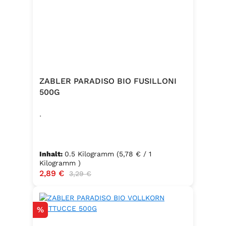
ZABLER PARADISO BIO FUSILLONI
500G
.
Inhalt:
0.5 Kilogramm
(5,78 € / 1
Kilogramm )
Verkaufspreis:
2,89 €
Regulärer Preis:
3,29 €
Rabatt
%