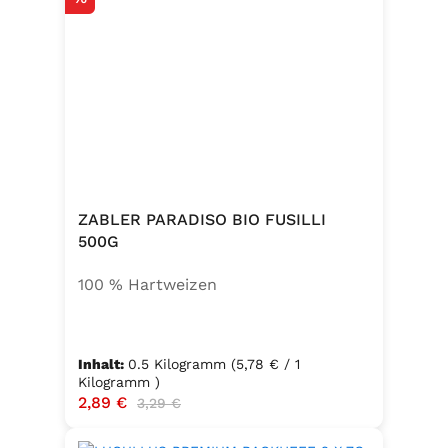
ZABLER PARADISO BIO FUSILLI
500G
100 % Hartweizen
Inhalt:
0.5 Kilogramm
(5,78 € / 1
Kilogramm )
Verkaufspreis:
2,89 €
Regulärer Preis:
3,29 €