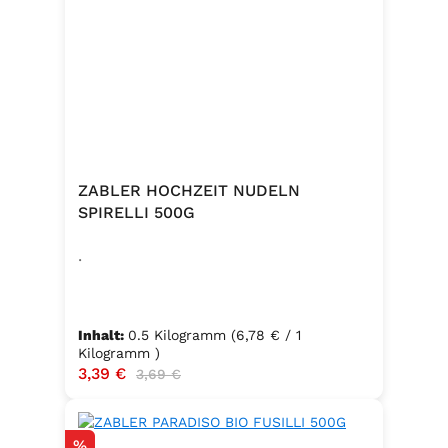
Zutaten:Siedesalz, 19,2 % Kräuter
und Gewürze (Paprika, Zwiebel,
Pfeffer, Muskatblüte), Trennmittel
Calciumsalze der Speisefettsäuren,
Folsäure, Kaliumjodat.Kann Spuren
von Sellerie enthalten.
ZABLER HOCHZEIT NUDELN
SPIRELLI 500G
.
Inhalt:
0.5 Kilogramm
(6,78 € / 1
Kilogramm )
Verkaufspreis:
3,39 €
Regulärer Preis:
3,69 €
Rabatt
%