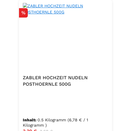
Rabatt
%
ZABLER HOCHZEIT NUDELN
POSTHOERNLE 500G
Inhalt:
0.5 Kilogramm
(6,78 € / 1
Kilogramm )
Verkaufspreis:
Regulärer Preis: