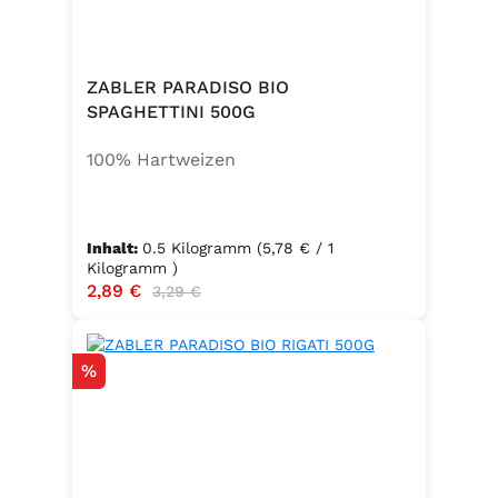
ZABLER PARADISO BIO
SPAGHETTINI 500G
100% Hartweizen
Inhalt:
0.5 Kilogramm
(5,78 € / 1
Kilogramm )
Verkaufspreis:
2,89 €
Regulärer Preis:
3,29 €
Rabatt
%