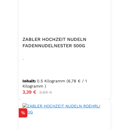
ZABLER HOCHZEIT NUDELN
FADENNUDELNESTER 500G
.
Inhalt:
0.5 Kilogramm
(6,78 € / 1
Kilogramm )
Verkaufspreis:
3,39 €
Regulärer Preis:
3,69 €
Rabatt
%