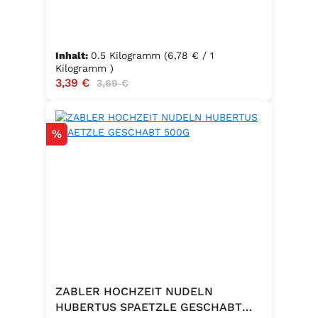
Inhalt:
0.5 Kilogramm
(6,78 € / 1
Kilogramm )
Verkaufspreis:
3,39 €
Regulärer Preis:
3,69 €
Rabatt
%
ZABLER HOCHZEIT NUDELN
HUBERTUS SPAETZLE GESCHABT