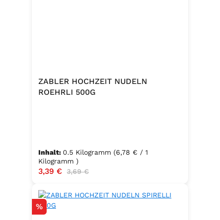
ZABLER HOCHZEIT NUDELN
ROEHRLI 500G
Inhalt:
0.5 Kilogramm
(6,78 € / 1
Kilogramm )
Verkaufspreis:
3,39 €
Regulärer Preis:
3,69 €
Rabatt
%