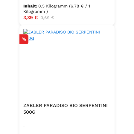
Inhalt:
0.5 Kilogramm
(6,78 € / 1
Kilogramm )
Verkaufspreis:
3,39 €
Regulärer Preis:
3,69 €
Rabatt
%
ZABLER PARADISO BIO SERPENTINI
500G
.