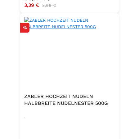
Verkaufspreis:
3,39 €
Regulärer Preis:
3,69 €
Rabatt
%
ZABLER HOCHZEIT NUDELN
HALBBREITE NUDELNESTER 500G
.