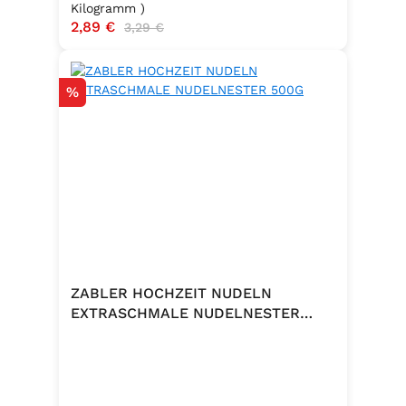
Kilogramm )
Verkaufspreis:
2,89 €
Regulärer Preis:
3,29 €
Rabatt
%
ZABLER HOCHZEIT NUDELN
EXTRASCHMALE NUDELNESTER
500G