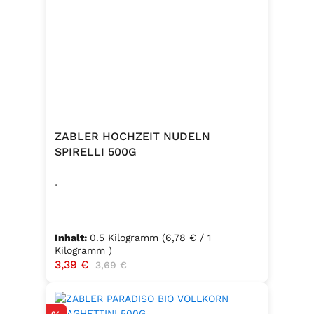
ZABLER HOCHZEIT NUDELN
SPIRELLI 500G
.
Inhalt:
0.5 Kilogramm
(6,78 € / 1
Kilogramm )
Verkaufspreis:
3,39 €
Regulärer Preis:
3,69 €