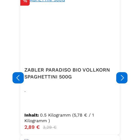
Rabatt
%
ZABLER PARADISO BIO VOLLKORN
SPAGHETTINI 500G
.
Inhalt:
0.5 Kilogramm
(5,78 € / 1
Kilogramm )
Verkaufspreis:
2,89 €
Regulärer Preis:
3,29 €