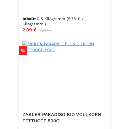
Inhalt:
0.5 Kilogramm
(5,78 € / 1
Kilogramm )
Verkaufspreis:
2,89 €
Regulärer Preis:
3,29 €
Rabatt
%
ZABLER PARADISO BIO VOLLKORN
FETTUCCE 500G