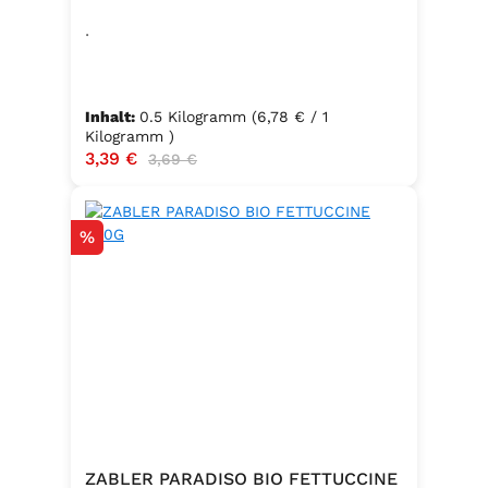
500G
.
Inhalt:
0.5 Kilogramm
(6,78 € / 1
Kilogramm )
Verkaufspreis:
3,39 €
Regulärer Preis:
3,69 €
Rabatt
%
ZABLER PARADISO BIO FETTUCCINE