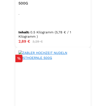
500G
.
Inhalt:
0.5 Kilogramm
(5,78 € / 1
Kilogramm )
Verkaufspreis:
2,89 €
Regulärer Preis:
3,29 €
Rabatt
%