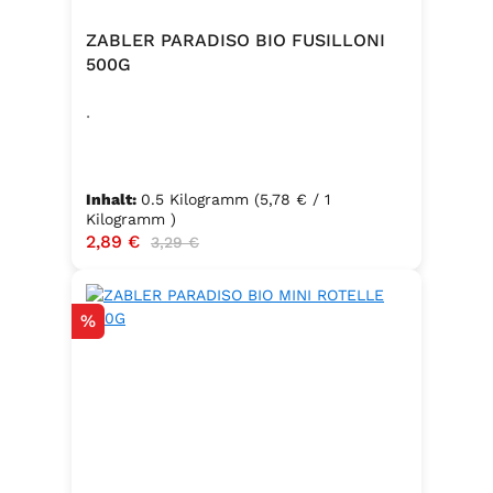
ZABLER PARADISO BIO FUSILLONI
500G
.
Inhalt:
0.5 Kilogramm
(5,78 € / 1
Kilogramm )
Verkaufspreis:
2,89 €
Regulärer Preis:
3,29 €
Rabatt
%