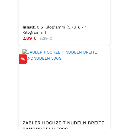
.
Inhalt:
0.5 Kilogramm
(5,78 € / 1
Kilogramm )
Verkaufspreis:
2,89 €
Regulärer Preis:
3,29 €
Rabatt
%
ZABLER HOCHZEIT NUDELN BREITE