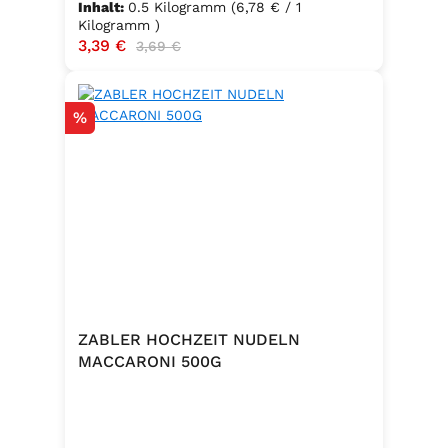
Inhalt:
0.5 Kilogramm
(6,78 € / 1
Kilogramm )
Verkaufspreis:
3,39 €
Regulärer Preis:
3,69 €
Rabatt
%
ZABLER HOCHZEIT NUDELN
MACCARONI 500G