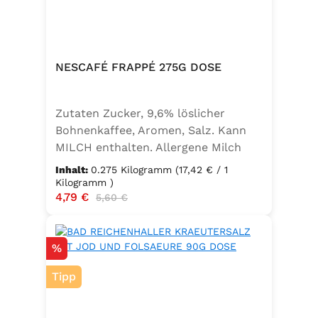
NESCAFÉ FRAPPÉ 275G DOSE
Zutaten Zucker, 9,6% löslicher
Bohnenkaffee, Aromen, Salz. Kann
MILCH enthalten. Allergene Milch
und daraus gewonnene Erzeugnisse
Inhalt:
0.275 Kilogramm
(17,42 € / 1
Kilogramm )
Verkaufspreis:
4,79 €
Regulärer Preis:
5,60 €
Rabatt
%
Tipp