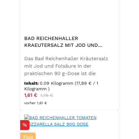
BAD REICHENHALLER
KRAEUTERSALZ MIT JOD UND
FOLSAEURE 90G DOSE
Das Bad Reichenhaller Kräutersalz
mit Jod und Folsäure in der
praktischen 90 g-Dose ist die
aromatische Würzmischung für eine
Inhalt:
0.09 Kilogramm
(17,89 € / 1
bewusste Ernährung. Fein
Kilogramm )
Verkaufspreis:
1,61 €
Regulärer Preis:
abgestimmte Gartenkräuter
1,79 €
verbinden sich mit hochwertigem
vorher 1,61 €
Salz zu einem vielseitigen
Küchenhelfer. Ideal zum Würzen von
Rabatt
%
Suppen, Salaten, Gemüse- und
Kartoffelgerichten. Geeignet für die
Tipp