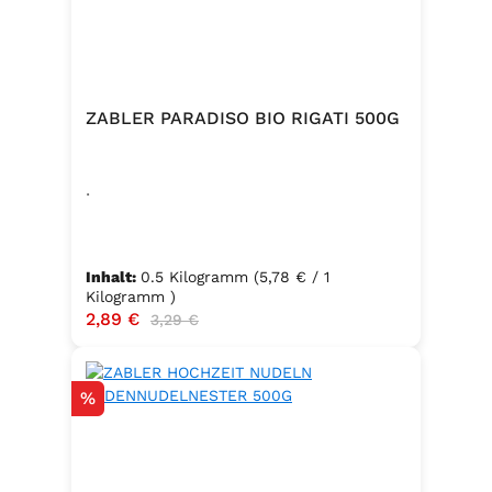
ZABLER PARADISO BIO RIGATI 500G
.
Inhalt:
0.5 Kilogramm
(5,78 € / 1
Kilogramm )
Verkaufspreis:
2,89 €
Regulärer Preis:
3,29 €
Rabatt
%