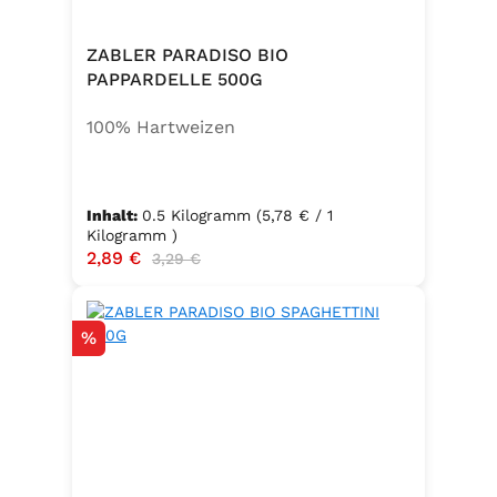
ZABLER PARADISO BIO
PAPPARDELLE 500G
100% Hartweizen
Inhalt:
0.5 Kilogramm
(5,78 € / 1
Kilogramm )
Verkaufspreis:
2,89 €
Regulärer Preis:
3,29 €
Rabatt
%