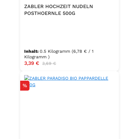
ZABLER HOCHZEIT NUDELN
POSTHOERNLE 500G
Inhalt:
0.5 Kilogramm
(6,78 € / 1
Kilogramm )
Verkaufspreis:
3,39 €
Regulärer Preis:
3,69 €
Rabatt
%