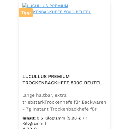
Tipp
LUCULLUS PREMIUM
TROCKENBACKHEFE 500G BEUTEL
lange haltbar, extra
triebstarkTrockenhefe für Backwaren
- 7g Instant Trockenbackhefe für
500g Weizenmehl, entspricht 25g
Inhalt:
0.5 Kilogramm
(9,98 € / 1
FrischhefeZutaten: Trockenbackhefe,
Kilogramm )
Regulärer Preis: