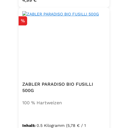
4,99 €
Emulgator Sorbitanmonostearat
(E491)
Rabatt
%
ZABLER PARADISO BIO FUSILLI
500G
100 % Hartweizen
Inhalt:
0.5 Kilogramm
(5,78 € / 1