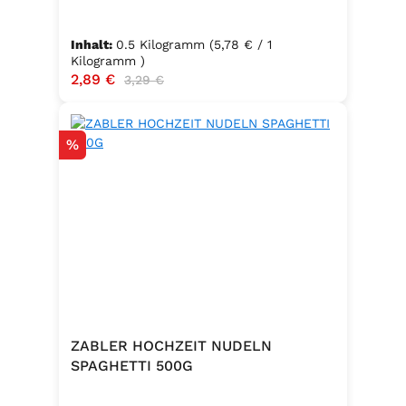
Inhalt:
0.5 Kilogramm
(5,78 € / 1
Kilogramm )
Verkaufspreis:
2,89 €
Regulärer Preis:
3,29 €
Rabatt
%
ZABLER HOCHZEIT NUDELN
SPAGHETTI 500G