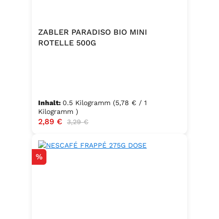
ZABLER PARADISO BIO MINI
ROTELLE 500G
Inhalt:
0.5 Kilogramm
(5,78 € / 1
Kilogramm )
Verkaufspreis:
2,89 €
Regulärer Preis:
3,29 €
Rabatt
%