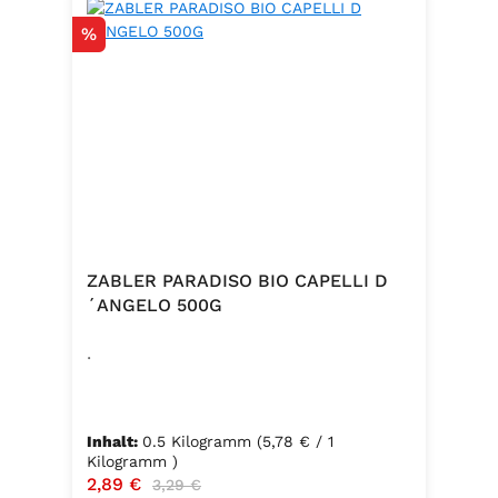
Rabatt
%
ZABLER PARADISO BIO CAPELLI D
´ANGELO 500G
.
Inhalt:
0.5 Kilogramm
(5,78 € / 1
Kilogramm )
Verkaufspreis:
2,89 €
Regulärer Preis:
3,29 €