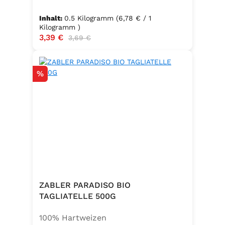
Inhalt:
0.5 Kilogramm
(6,78 € / 1
Kilogramm )
Verkaufspreis:
3,39 €
Regulärer Preis:
3,69 €
Rabatt
%
ZABLER PARADISO BIO
TAGLIATELLE 500G
100% Hartweizen