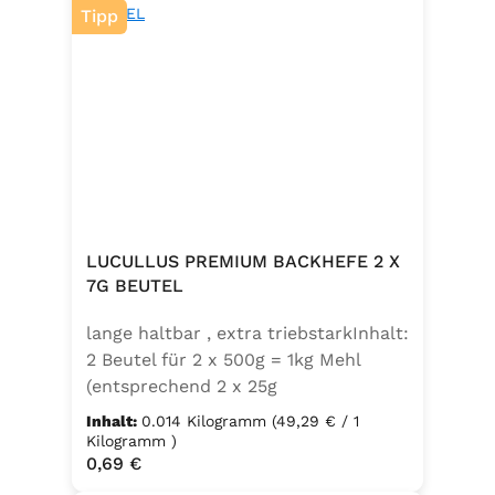
Tipp
LUCULLUS PREMIUM BACKHEFE 2 X
7G BEUTEL
lange haltbar , extra triebstarkInhalt:
2 Beutel für 2 x 500g = 1kg Mehl
(entsprechend 2 x 25g
Frischhefe)Zutaten: Trockenbackhefe
Inhalt:
0.014 Kilogramm
(49,29 € / 1
, Emulgator E491 (Unter
Kilogramm )
Regulärer Preis:
0,69 €
Schutzatmosphäre verpackt)