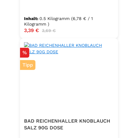
Inhalt:
0.5 Kilogramm
(6,78 € / 1
Kilogramm )
Verkaufspreis:
3,39 €
Regulärer Preis:
3,69 €
Rabatt
%
Tipp
BAD REICHENHALLER KNOBLAUCH
SALZ 90G DOSE