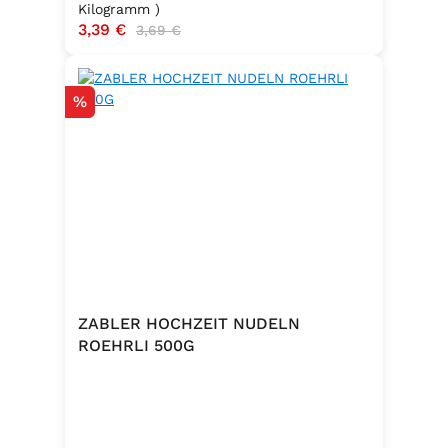
Kilogramm )
Verkaufspreis:
3,39 €
Regulärer Preis:
3,69 €
Rabatt
%
ZABLER HOCHZEIT NUDELN
ROEHRLI 500G