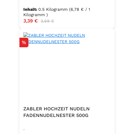
Inhalt:
0.5 Kilogramm
(6,78 € / 1
Kilogramm )
Verkaufspreis:
3,39 €
Regulärer Preis:
3,69 €
Rabatt
%
ZABLER HOCHZEIT NUDELN
FADENNUDELNESTER 500G
.