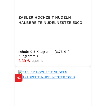
ZABLER HOCHZEIT NUDELN
HALBBREITE NUDELNESTER 500G
.
Inhalt:
0.5 Kilogramm
(6,78 € / 1
Kilogramm )
Verkaufspreis:
3,39 €
Regulärer Preis:
3,69 €
Rabatt
%