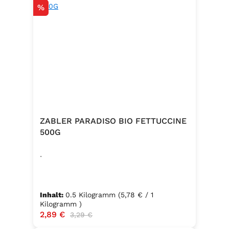
Rabatt
%
ZABLER PARADISO BIO FETTUCCINE
500G
.
Inhalt:
0.5 Kilogramm
(5,78 € / 1
Kilogramm )
Verkaufspreis:
2,89 €
Regulärer Preis:
3,29 €