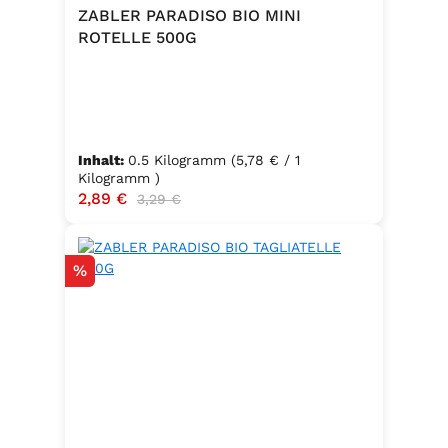
Trennmittel Calciumsalze der
ZABLER PARADISO BIO MINI
Speisefettsäuren, Folsäure,
ROTELLE 500G
Kaliumjodat.Kann Spuren von
Sellerie enthalten.
Inhalt:
0.5 Kilogramm
(5,78 € / 1
Kilogramm )
Verkaufspreis:
2,89 €
Regulärer Preis:
3,29 €
Rabatt
%