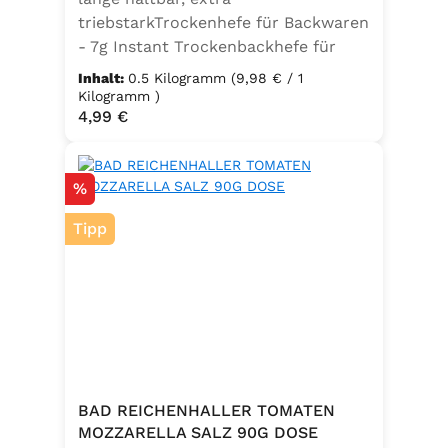
triebstarkTrockenhefe für Backwaren
- 7g Instant Trockenbackhefe für
500g Weizenmehl, entspricht 25g
Inhalt:
0.5 Kilogramm
(9,98 € / 1
FrischhefeZutaten: Trockenbackhefe,
Kilogramm )
Regulärer Preis:
4,99 €
Emulgator Sorbitanmonostearat
(E491)
Rabatt
%
Tipp
BAD REICHENHALLER TOMATEN
MOZZARELLA SALZ 90G DOSE