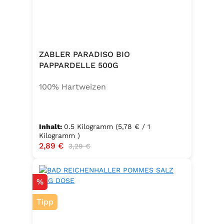
zusätzlichem Jod und Folsäure.
Zutaten:Siedesalz, 17,5 % Kräuter
und Gewürze (Petersilie, Sellerie,
Zwiebel, Basilikum, Dill, Majoran,
Lorbeer, Rosmarin, Oregano,
ZABLER PARADISO BIO
Thymian), Trennmittel Calciumsalze
PAPPARDELLE 500G
der Speisefettsäuren, Folsäure,
100% Hartweizen
Kaliumjodat.
Inhalt:
0.5 Kilogramm
(5,78 € / 1
Kilogramm )
Verkaufspreis:
2,89 €
Regulärer Preis:
3,29 €
Rabatt
%
Tipp