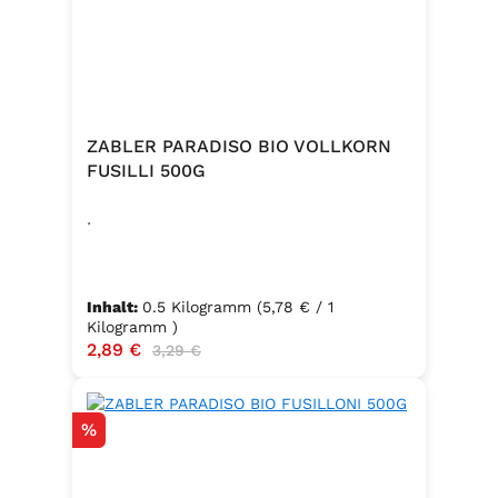
ZABLER PARADISO BIO VOLLKORN
FUSILLI 500G
.
Inhalt:
0.5 Kilogramm
(5,78 € / 1
Kilogramm )
Verkaufspreis:
2,89 €
Regulärer Preis:
3,29 €
Rabatt
%