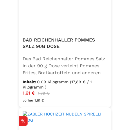
BAD REICHENHALLER POMMES
SALZ 90G DOSE
Das Bad Reichenhaller Pommes Salz
in der 90 g Dose verleiht Pommes
Frites, Bratkartoffeln und anderen
Kartoffelspezialitäten den perfekten
Inhalt:
0.09 Kilogramm
(17,89 € / 1
Geschmack – ganz ohne
Kilogramm )
Verkaufspreis:
1,61 €
Regulärer Preis:
Geschmacksverstärker. Die feine
1,79 €
Mischung ist vegan, glutenfrei und
vorher 1,61 €
mit Jod angereichert. Ideal für eine
bewusste Ernährung und
Rabatt
%
unkomplizierte Würzung in der
Küche oder unterwegs.