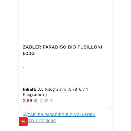
ZABLER PARADISO BIO FUSILLONI
500G
.
Inhalt:
0.5 Kilogramm
(5,78 € / 1
Kilogramm )
Verkaufspreis:
2,89 €
Regulärer Preis:
3,29 €
Rabatt
%