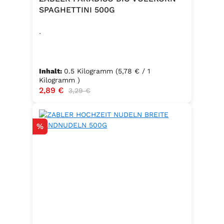
SPAGHETTINI 500G
.
Inhalt:
0.5 Kilogramm
(5,78 € / 1
Kilogramm )
Verkaufspreis:
2,89 €
Regulärer Preis:
3,29 €
Rabatt
%