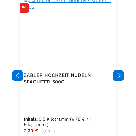
Rabatt
%
ZABLER HOCHZEIT NUDELN
SPAGHETTI 500G
Inhalt:
0.5 Kilogramm
(6,78 € / 1
Kilogramm )
Verkaufspreis:
3,39 €
Regulärer Preis:
3,69 €