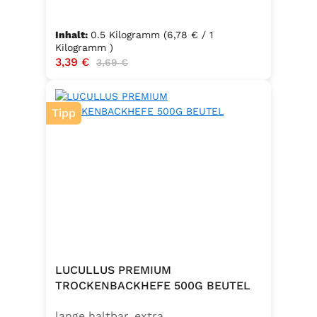
Inhalt:
0.5 Kilogramm
(6,78 € / 1
Kilogramm )
Verkaufspreis:
3,39 €
Regulärer Preis:
3,69 €
Tipp
LUCULLUS PREMIUM
TROCKENBACKHEFE 500G BEUTEL
lange haltbar, extra