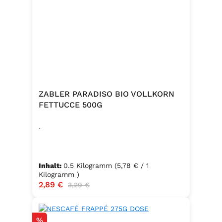
ZABLER PARADISO BIO VOLLKORN
FETTUCCE 500G
.
Inhalt:
0.5 Kilogramm
(5,78 € / 1
Kilogramm )
Verkaufspreis:
2,89 €
Regulärer Preis:
3,29 €
Rabatt
%