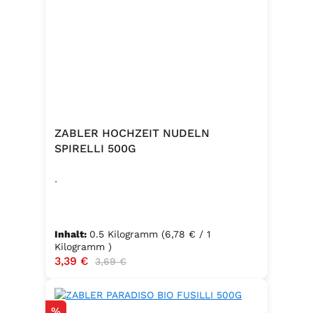
Zutaten:Siedesalz, 19,2 % Kräuter
und Gewürze (Paprika, Zwiebel,
Pfeffer, Muskatblüte), Trennmittel
Calciumsalze der Speisefettsäuren,
Folsäure, Kaliumjodat.Kann Spuren
von Sellerie enthalten.
ZABLER HOCHZEIT NUDELN
SPIRELLI 500G
.
Inhalt:
0.5 Kilogramm
(6,78 € / 1
Kilogramm )
Verkaufspreis:
3,39 €
Regulärer Preis:
3,69 €
Rabatt
%