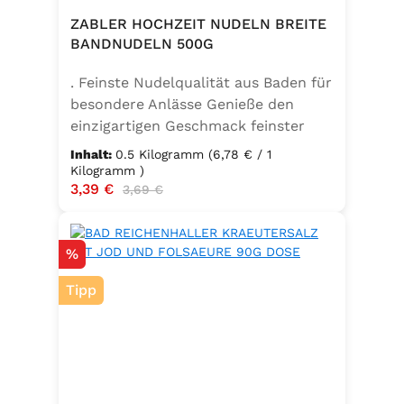
ZABLER HOCHZEIT NUDELN BREITE
BANDNUDELN 500G
. Feinste Nudelqualität aus Baden für
besondere Anlässe Genieße den
einzigartigen Geschmack feinster
Bandnudeln – mit den Zabler
Inhalt:
0.5 Kilogramm
(6,78 € / 1
Hochzeit Nudeln holst du dir echte
Kilogramm )
Verkaufspreis:
3,39 €
Regulärer Preis:
badische Qualität auf den Teller.
3,69 €
Hergestellt aus 100 % reinem
Hartweizengrieß, täglich frisch
Rabatt
%
aufgeschlagenen Eiern der
Güteklasse A und klarem
Tipp
Trinkwasser, bieten diese Nudeln ein
besonderes Geschmackserlebnis –
nicht nur zur Hochzeit. Ob für
festliche Gerichte oder den
Sonntagsbraten – die breiten