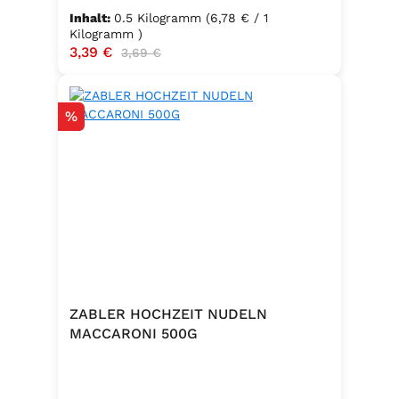
Inhalt:
0.5 Kilogramm
(6,78 € / 1
Kilogramm )
Verkaufspreis:
3,39 €
Regulärer Preis:
3,69 €
Rabatt
%
ZABLER HOCHZEIT NUDELN
MACCARONI 500G