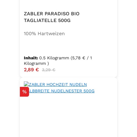
ZABLER PARADISO BIO
TAGLIATELLE 500G
100% Hartweizen
Inhalt:
0.5 Kilogramm
(5,78 € / 1
Kilogramm )
Verkaufspreis:
2,89 €
Regulärer Preis:
3,29 €
Rabatt
%