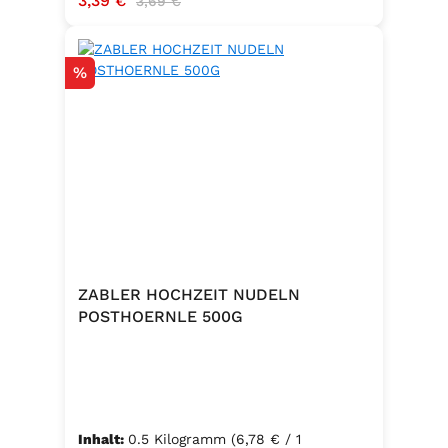
3,39 €
3,69 €
Rabatt
%
ZABLER HOCHZEIT NUDELN
POSTHOERNLE 500G
Inhalt:
0.5 Kilogramm
(6,78 € / 1