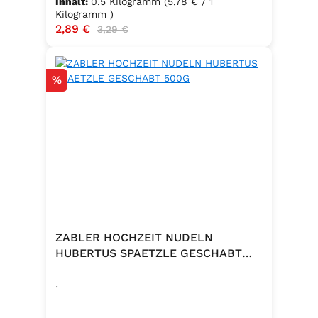
Inhalt:
0.5 Kilogramm
(5,78 € / 1
Kilogramm )
Verkaufspreis:
2,89 €
Regulärer Preis:
3,29 €
Rabatt
%
ZABLER HOCHZEIT NUDELN
HUBERTUS SPAETZLE GESCHABT
500G
.