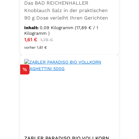
Das BAD REICHENHALLER
Knoblauch Salz in der praktischen
90 g Dose verleiht Ihren Gerichten
einen vollmundigen, aromatischen
Inhalt:
0.09 Kilogramm
(17,89 € / 1
Knoblauchgeschmack. Hergestellt
Kilogramm )
Verkaufspreis:
1,61 €
Regulärer Preis:
ohne Geschmacksverstärker, zu 100
1,79 €
% vegan und glutenfrei – ideal für
vorher 1,61 €
eine bewusste Ernährung. Perfekt
zum Würzen von Pasta, Fleisch,
Rabatt
%
Fisch, Gemüse und mediterranen
Speisen. Zutaten:Siedesalz, 10 %
Knoblauch, 5 % Kräuter und
Gewürze (Petersilie, Sellerie, Zwiebel,
Basilikum, Dill, Majoran, Lorbeer,
Rosmarin, Oregano, Thymian),
Trennmittel Calciumsalze der
Speisefettsäuren, Folsäure,
Kaliumjodat.
ZABLER PARADISO BIO VOLLKORN