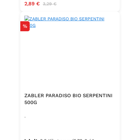
Verkaufspreis:
2,89 €
Regulärer Preis:
3,29 €
Rabatt
%
ZABLER PARADISO BIO SERPENTINI
500G
.