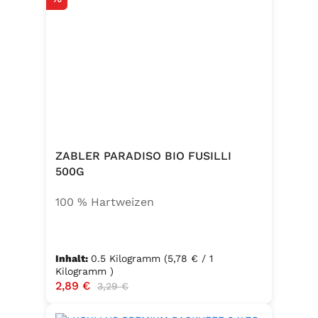
ZABLER PARADISO BIO FUSILLI
500G
100 % Hartweizen
Inhalt:
0.5 Kilogramm
(5,78 € / 1
Kilogramm )
Verkaufspreis:
2,89 €
Regulärer Preis:
3,29 €