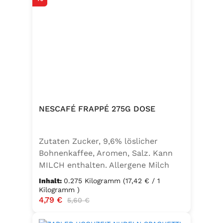
NESCAFÉ FRAPPÉ 275G DOSE
Zutaten Zucker, 9,6% löslicher
Bohnenkaffee, Aromen, Salz. Kann
MILCH enthalten. Allergene Milch
und daraus gewonnene Erzeugnisse
Inhalt:
0.275 Kilogramm
(17,42 € / 1
Kilogramm )
Verkaufspreis:
4,79 €
Regulärer Preis:
5,60 €