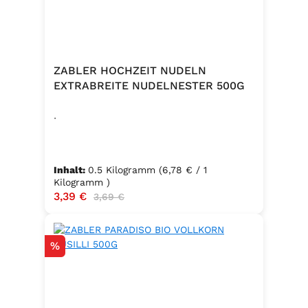
ZABLER HOCHZEIT NUDELN
EXTRABREITE NUDELNESTER 500G
.
Inhalt:
0.5 Kilogramm
(6,78 € / 1
Kilogramm )
Verkaufspreis:
3,39 €
Regulärer Preis:
3,69 €
Rabatt
%