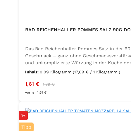
BAD REICHENHALLER POMMES SALZ 90G DO
Das Bad Reichenhaller Pommes Salz in der 90 
Geschmack – ganz ohne Geschmacksverstärker. 
und unkomplizierte Würzung in der Küche oder
Trennmittel Calciumsalze der Speisefettsäuren
Inhalt:
0.09 Kilogramm
(17,89 € / 1 Kilogramm )
Verkaufspreis:
Regulärer Preis:
1,61 €
1,79 €
vorher 1,61 €
Rabatt
%
Tipp