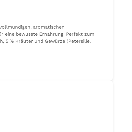
 vollmundigen, aromatischen
ür eine bewusste Ernährung. Perfekt zum
h, 5 % Kräuter und Gewürze (Petersilie,
lze der Speisefettsäuren, Folsäure,