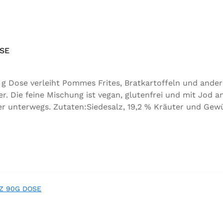
SE
g Dose verleiht Pommes Frites, Bratkartoffeln und ander
Die feine Mischung ist vegan, glutenfrei und mit Jod an
 unterwegs. Zutaten:Siedesalz, 19,2 % Kräuter und Gewürz
, Folsäure, Kaliumjodat.Kann Spuren von Sellerie enthalt