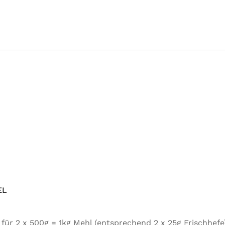
EL
tel für 2 x 500g = 1kg Mehl (entsprechend 2 x 25g Frischh