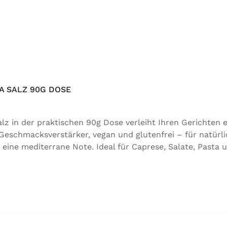
 SALZ 90G DOSE
 in der praktischen 90g Dose verleiht Ihren Gerichten e
 Geschmacksverstärker, vegan und glutenfrei – für natürli
 eine mediterrane Note. Ideal für Caprese, Salate, Pasta 
für natürlichen Genuss in bester Qualität. Zutaten:Siedes
 der Speisefettsäuren, Folsäure, Kaliumjodat.Kann Spure