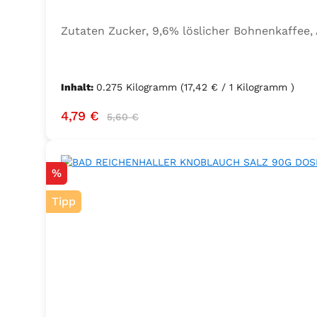
Zutaten Zucker, 9,6% löslicher Bohnenkaffee
Inhalt:
0.275 Kilogramm
(17,42 € / 1 Kilogramm )
Verkaufspreis:
Regulärer Preis:
4,79 €
5,60 €
Rabatt
%
Tipp