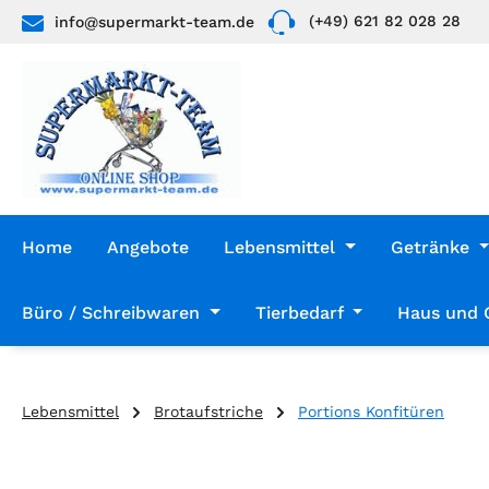
(+49) 621 82 028 28
info@supermarkt-team.de
 Hauptinhalt springen
Zur Suche springen
Zur Hauptnavigation springen
Home
Angebote
Lebensmittel
Getränke
Büro / Schreibwaren
Tierbedarf
Haus und 
Lebensmittel
Brotaufstriche
Portions Konfitüren