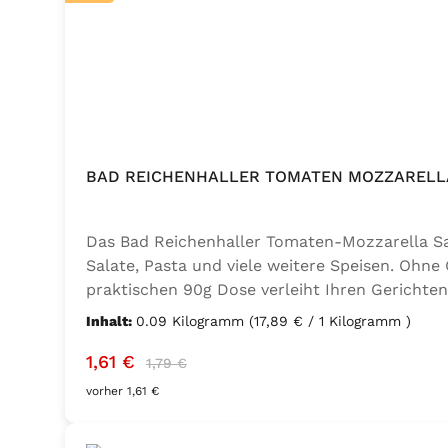
BAD REICHENHALLER TOMATEN MOZZARELLA
Das Bad Reichenhaller Tomaten-Mozzarella Salz
Salate, Pasta und viele weitere Speisen. Ohne
praktischen 90g Dose verleiht Ihren Gerichten
Geschmacksverstärker, vegan und glutenfrei – 
Inhalt:
0.09 Kilogramm
(17,89 € / 1 Kilogramm )
Thymian), Knoblauch, Trennmittel Calciumsalze
Verkaufspreis:
Regulärer Preis:
1,61 €
1,79 €
vorher 1,61 €