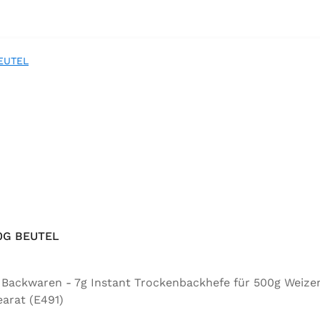
0G BEUTEL
ür Backwaren - 7g Instant Trockenbackhefe für 500g Weize
arat (E491)