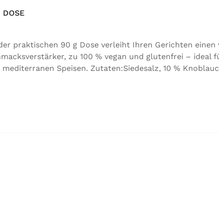
 DOSE
 praktischen 90 g Dose verleiht Ihren Gerichten einen
acksverstärker, zu 100 % vegan und glutenfrei – ideal f
 mediterranen Speisen. Zutaten:Siedesalz, 10 % Knoblauc
orbeer, Rosmarin, Oregano, Thymian), Trennmittel Calciumsa