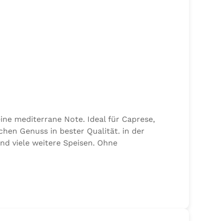
ine mediterrane Note. Ideal für Caprese,
chen Genuss in bester Qualität. in der
und viele weitere Speisen. Ohne
alz, 17,7% Kräuter (Basilikum 10,6%, Oregano,
n von Sellerie enthalten.