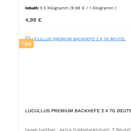
Inhalt:
0.5 Kilogramm
(9,98 € / 1 Kilogramm )
Regulärer Preis:
4,99 €
Tipp
LUCULLUS PREMIUM BACKHEFE 2 X 7G BEUT
lange haltbar , extra triebstarkInhalt: 2 Beu