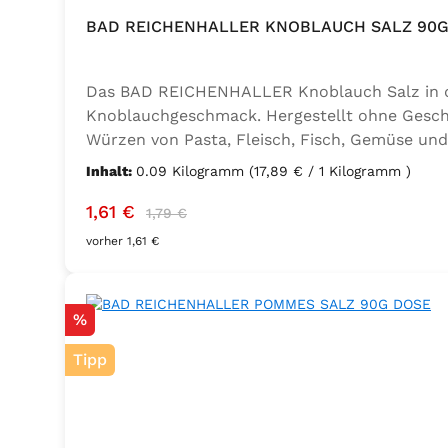
BAD REICHENHALLER KNOBLAUCH SALZ 90G
Das BAD REICHENHALLER Knoblauch Salz in der
Knoblauchgeschmack. Hergestellt ohne Geschm
Würzen von Pasta, Fleisch, Fisch, Gemüse und
Sellerie, Zwiebel, Basilikum, Dill, Majoran, L
Inhalt:
0.09 Kilogramm
(17,89 € / 1 Kilogramm )
Kaliumjodat.
Verkaufspreis:
Regulärer Preis:
1,61 €
1,79 €
vorher 1,61 €
Rabatt
%
Tipp