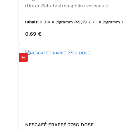
(Unter Schutzatmosphäre verpackt)
Inhalt:
0.014 Kilogramm
(49,29 € / 1 Kilogramm )
Regulärer Preis:
0,69 €
Rabatt
%
NESCAFÉ FRAPPÉ 275G DOSE