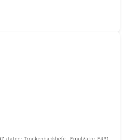
efe)Zutaten: Trockenbackhefe , Emulgator E491