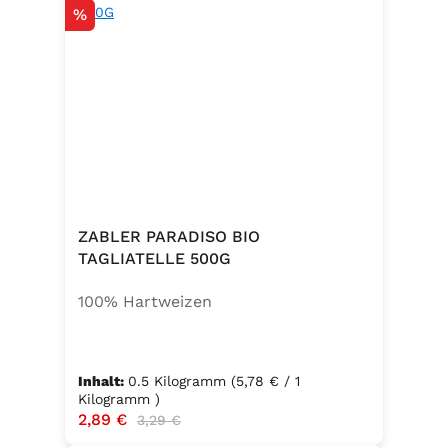
Rabatt
%
ZABLER PARADISO BIO
TAGLIATELLE 500G
100% Hartweizen
Inhalt:
0.5 Kilogramm
(5,78 € / 1
Kilogramm )
Verkaufspreis:
2,89 €
Regulärer Preis:
3,29 €