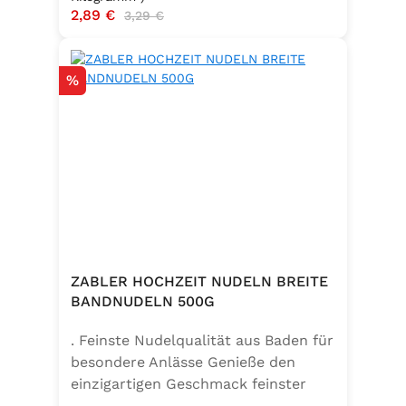
Verkaufspreis:
2,89 €
Regulärer Preis:
3,29 €
Rabatt
%
ZABLER HOCHZEIT NUDELN BREITE
BANDNUDELN 500G
. Feinste Nudelqualität aus Baden für
besondere Anlässe Genieße den
einzigartigen Geschmack feinster
Bandnudeln – mit den Zabler