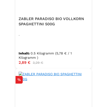
ZABLER PARADISO BIO VOLLKORN
SPAGHETTINI 500G
.
Inhalt:
0.5 Kilogramm
(5,78 € / 1
Kilogramm )
Verkaufspreis:
2,89 €
Regulärer Preis:
3,29 €
Rabatt
%