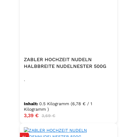
ZABLER HOCHZEIT NUDELN
HALBBREITE NUDELNESTER 500G
.
Inhalt:
0.5 Kilogramm
(6,78 € / 1
Kilogramm )
Verkaufspreis:
3,39 €
Regulärer Preis:
3,69 €