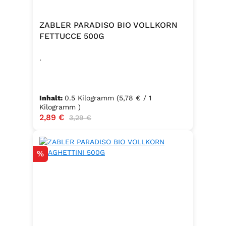
ZABLER PARADISO BIO VOLLKORN
FETTUCCE 500G
.
Inhalt:
0.5 Kilogramm
(5,78 € / 1
Kilogramm )
Verkaufspreis:
2,89 €
Regulärer Preis:
3,29 €
Rabatt
%