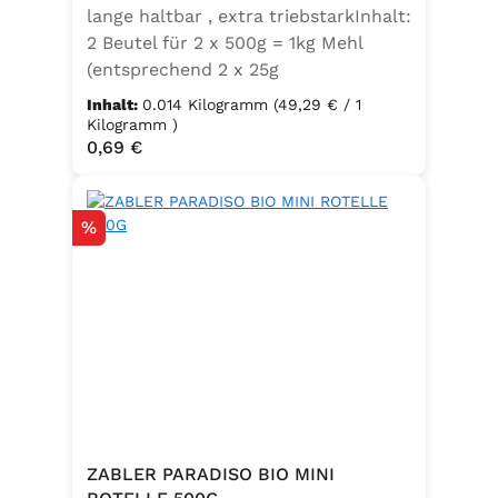
lange haltbar , extra triebstarkInhalt:
2 Beutel für 2 x 500g = 1kg Mehl
(entsprechend 2 x 25g
Frischhefe)Zutaten: Trockenbackhefe
Inhalt:
0.014 Kilogramm
(49,29 € / 1
, Emulgator E491 (Unter
Kilogramm )
Regulärer Preis:
0,69 €
Schutzatmosphäre verpackt)
Rabatt
%
ZABLER PARADISO BIO MINI