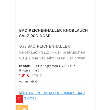
BAD REICHENHALLER KNOBLAUCH
SALZ 90G DOSE
Das BAD REICHENHALLER
Knoblauch Salz in der praktischen
90 g Dose verleiht Ihren Gerichten
einen vollmundigen, aromatischen
Inhalt:
0.09 Kilogramm
(17,89 € / 1
Knoblauchgeschmack. Hergestellt
Kilogramm )
Verkaufspreis:
1,61 €
Regulärer Preis:
ohne Geschmacksverstärker, zu 100
1,79 €
% vegan und glutenfrei – ideal für
vorher 1,61 €
eine bewusste Ernährung. Perfekt
zum Würzen von Pasta, Fleisch,
Rabatt
%
Fisch, Gemüse und mediterranen
Speisen. Zutaten:Siedesalz, 10 %
Tipp