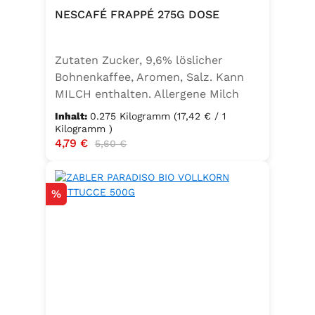
NESCAFÉ FRAPPÉ 275G DOSE
Zutaten Zucker, 9,6% löslicher
Bohnenkaffee, Aromen, Salz. Kann
MILCH enthalten. Allergene Milch
und daraus gewonnene Erzeugnisse
Inhalt:
0.275 Kilogramm
(17,42 € / 1
Kilogramm )
Verkaufspreis:
4,79 €
Regulärer Preis:
5,60 €
Rabatt
%