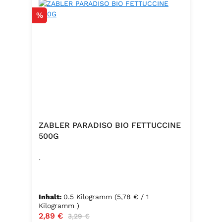
Rabatt
%
ZABLER PARADISO BIO FETTUCCINE
500G
.
Inhalt:
0.5 Kilogramm
(5,78 € / 1
Kilogramm )
Verkaufspreis:
2,89 €
Regulärer Preis:
3,29 €