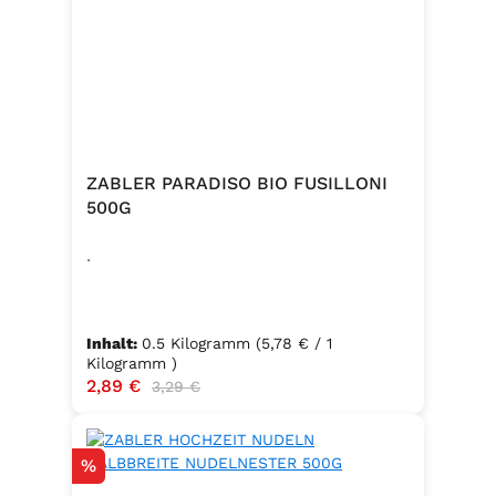
ZABLER PARADISO BIO FUSILLONI
500G
.
Inhalt:
0.5 Kilogramm
(5,78 € / 1
Kilogramm )
Verkaufspreis:
2,89 €
Regulärer Preis:
3,29 €
Rabatt
%