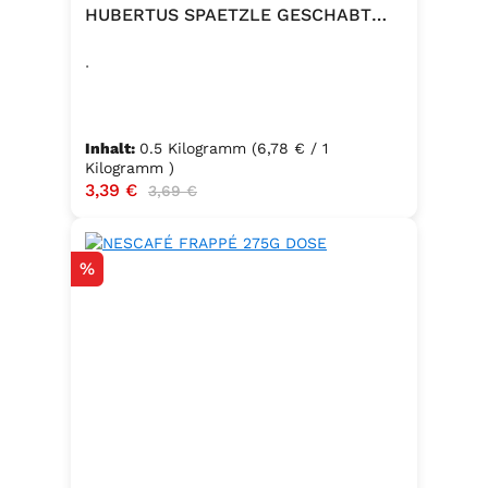
HUBERTUS SPAETZLE GESCHABT
500G
.
Inhalt:
0.5 Kilogramm
(6,78 € / 1
Kilogramm )
Verkaufspreis:
3,39 €
Regulärer Preis:
3,69 €
Rabatt
%