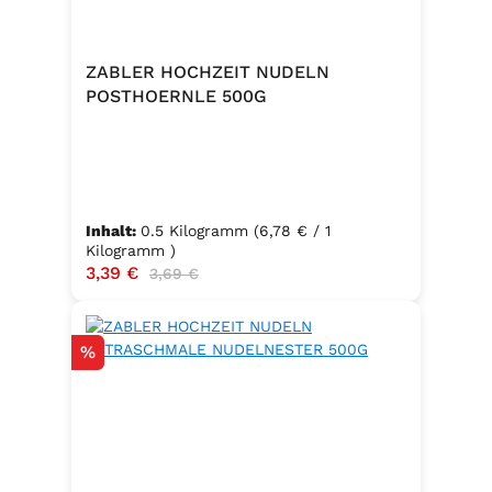
ZABLER HOCHZEIT NUDELN
POSTHOERNLE 500G
Inhalt:
0.5 Kilogramm
(6,78 € / 1
Kilogramm )
Verkaufspreis:
3,39 €
Regulärer Preis:
3,69 €
Rabatt
%