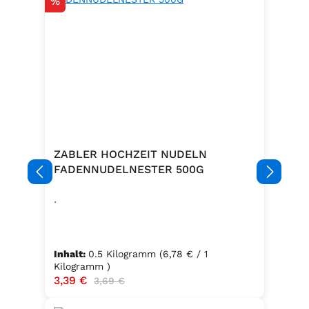
Rabatt
%
ZABLER HOCHZEIT NUDELN
FADENNUDELNESTER 500G
.
Inhalt:
0.5 Kilogramm
(6,78 € / 1
Kilogramm )
Verkaufspreis:
3,39 €
Regulärer Preis:
3,69 €