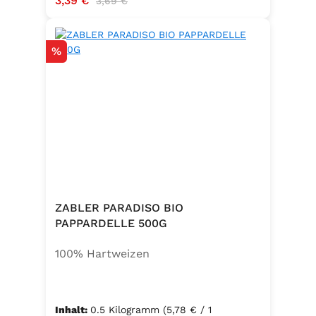
3,39 €
3,69 €
Rabatt
%
ZABLER PARADISO BIO
PAPPARDELLE 500G
100% Hartweizen
Inhalt:
0.5 Kilogramm
(5,78 € / 1