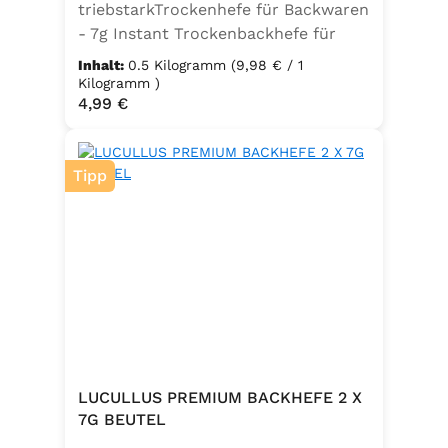
triebstarkTrockenhefe für Backwaren
- 7g Instant Trockenbackhefe für
500g Weizenmehl, entspricht 25g
Inhalt:
0.5 Kilogramm
(9,98 € / 1
FrischhefeZutaten: Trockenbackhefe,
Kilogramm )
Regulärer Preis:
4,99 €
Emulgator Sorbitanmonostearat
(E491)
Tipp
LUCULLUS PREMIUM BACKHEFE 2 X
7G BEUTEL