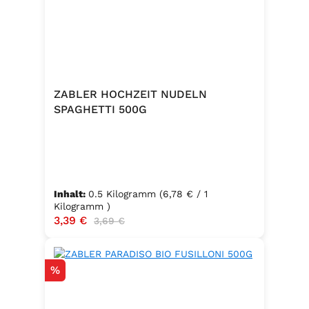
ZABLER HOCHZEIT NUDELN
SPAGHETTI 500G
Inhalt:
0.5 Kilogramm
(6,78 € / 1
Kilogramm )
Verkaufspreis:
3,39 €
Regulärer Preis:
3,69 €
Rabatt
%