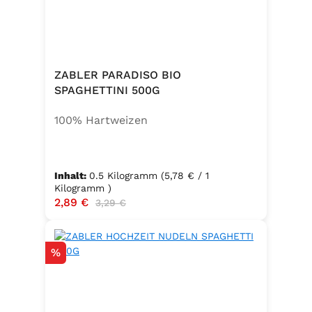
ZABLER PARADISO BIO
SPAGHETTINI 500G
100% Hartweizen
Inhalt:
0.5 Kilogramm
(5,78 € / 1
Kilogramm )
Verkaufspreis:
2,89 €
Regulärer Preis:
3,29 €
Rabatt
%