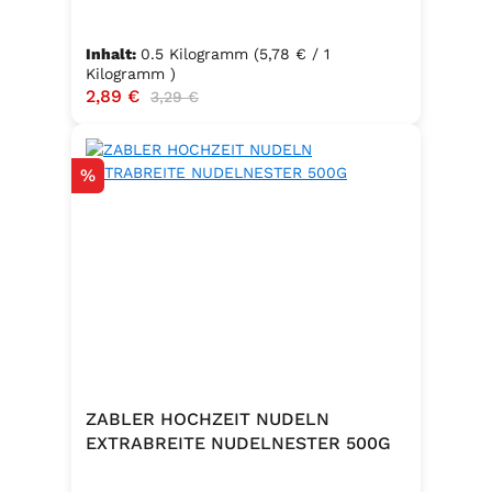
Inhalt:
0.5 Kilogramm
(5,78 € / 1
Kilogramm )
Verkaufspreis:
2,89 €
Regulärer Preis:
3,29 €
Rabatt
%
ZABLER HOCHZEIT NUDELN
EXTRABREITE NUDELNESTER 500G
.