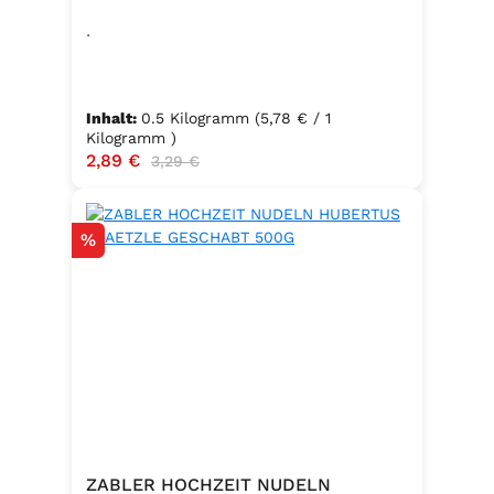
.
Inhalt:
0.5 Kilogramm
(5,78 € / 1
Kilogramm )
Verkaufspreis:
2,89 €
Regulärer Preis:
3,29 €
Rabatt
%
ZABLER HOCHZEIT NUDELN