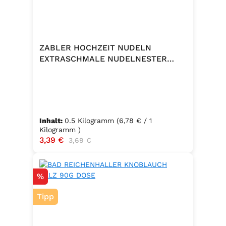
ZABLER HOCHZEIT NUDELN
EXTRASCHMALE NUDELNESTER
500G
Inhalt:
0.5 Kilogramm
(6,78 € / 1
Kilogramm )
Verkaufspreis:
3,39 €
Regulärer Preis:
3,69 €
Rabatt
%
Tipp