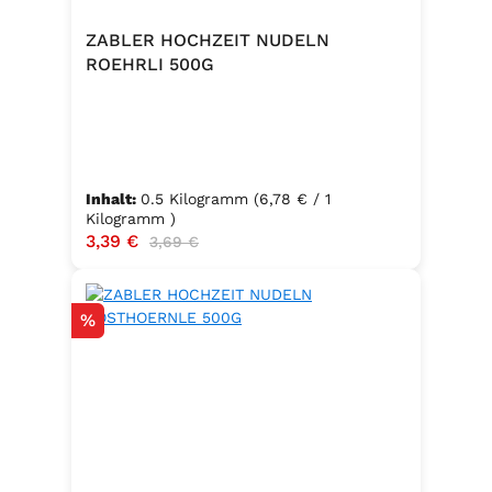
ZABLER HOCHZEIT NUDELN
ROEHRLI 500G
Inhalt:
0.5 Kilogramm
(6,78 € / 1
Kilogramm )
Verkaufspreis:
3,39 €
Regulärer Preis:
3,69 €
Rabatt
%