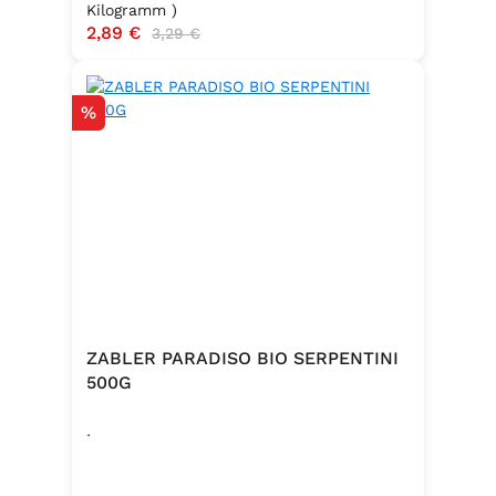
Kilogramm )
Verkaufspreis:
2,89 €
Regulärer Preis:
3,29 €
Rabatt
%
ZABLER PARADISO BIO SERPENTINI
500G
.