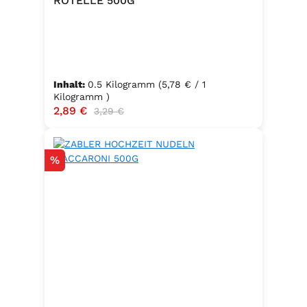
ROTELLE 500G
Inhalt:
0.5 Kilogramm
(5,78 € / 1
Kilogramm )
Verkaufspreis:
2,89 €
Regulärer Preis:
3,29 €
Rabatt
%