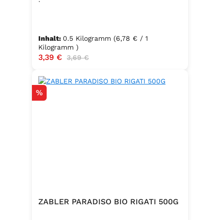
Inhalt:
0.5 Kilogramm
(6,78 € / 1
Kilogramm )
Verkaufspreis:
3,39 €
Regulärer Preis:
3,69 €
Rabatt
%
ZABLER PARADISO BIO RIGATI 500G