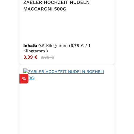
ZABLER HOCHZEIT NUDELN
MACCARONI 500G
Inhalt:
0.5 Kilogramm
(6,78 € / 1
Kilogramm )
Verkaufspreis:
3,39 €
Regulärer Preis:
3,69 €
Rabatt
%