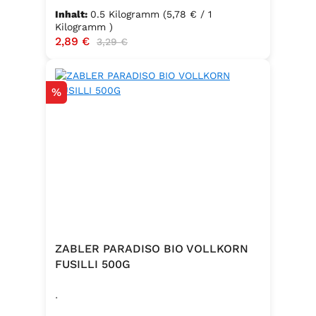
Inhalt:
0.5 Kilogramm
(5,78 € / 1
Kilogramm )
Verkaufspreis:
2,89 €
Regulärer Preis:
3,29 €
Rabatt
%
ZABLER PARADISO BIO VOLLKORN
FUSILLI 500G
.