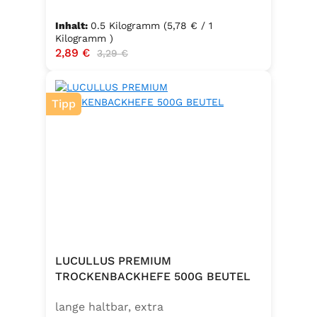
Packungsinhalt: 500g ✅ Zutaten:
Hartweizengrieß, frische Eier
Inhalt:
0.5 Kilogramm
(5,78 € / 1
(Güteklasse A), Trinkwasser ✅
Kilogramm )
Verkaufspreis:
2,89 €
Regulärer Preis:
3,29 €
Hergestellt in Baden – Qualität seit
Generationen
Tipp
LUCULLUS PREMIUM
TROCKENBACKHEFE 500G BEUTEL
lange haltbar, extra