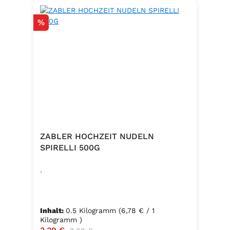
Rabatt
%
ZABLER HOCHZEIT NUDELN
SPIRELLI 500G
.
Inhalt:
0.5 Kilogramm
(6,78 € / 1
Kilogramm )
Verkaufspreis:
Regulärer Preis: