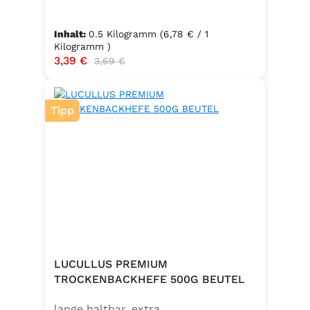
Inhalt:
0.5 Kilogramm
(6,78 € / 1
Kilogramm )
Verkaufspreis:
3,39 €
Regulärer Preis:
3,69 €
Tipp
LUCULLUS PREMIUM
TROCKENBACKHEFE 500G BEUTEL
lange haltbar, extra