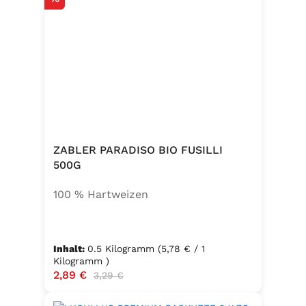
ZABLER PARADISO BIO FUSILLI
500G
100 % Hartweizen
Inhalt:
0.5 Kilogramm
(5,78 € / 1
Kilogramm )
Verkaufspreis:
2,89 €
Regulärer Preis:
3,29 €