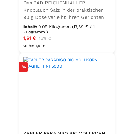
Das BAD REICHENHALLER
Knoblauch Salz in der praktischen
90 g Dose verleiht Ihren Gerichten
einen vollmundigen, aromatischen
Inhalt:
0.09 Kilogramm
(17,89 € / 1
Knoblauchgeschmack. Hergestellt
Kilogramm )
Verkaufspreis:
1,61 €
Regulärer Preis:
ohne Geschmacksverstärker, zu 100
1,79 €
% vegan und glutenfrei – ideal für
vorher 1,61 €
eine bewusste Ernährung. Perfekt
zum Würzen von Pasta, Fleisch,
Rabatt
%
Fisch, Gemüse und mediterranen
Speisen. Zutaten:Siedesalz, 10 %
Knoblauch, 5 % Kräuter und
Gewürze (Petersilie, Sellerie, Zwiebel,
Basilikum, Dill, Majoran, Lorbeer,
Rosmarin, Oregano, Thymian),
Trennmittel Calciumsalze der
Speisefettsäuren, Folsäure,
Kaliumjodat.
ZABLER PARADISO BIO VOLLKORN