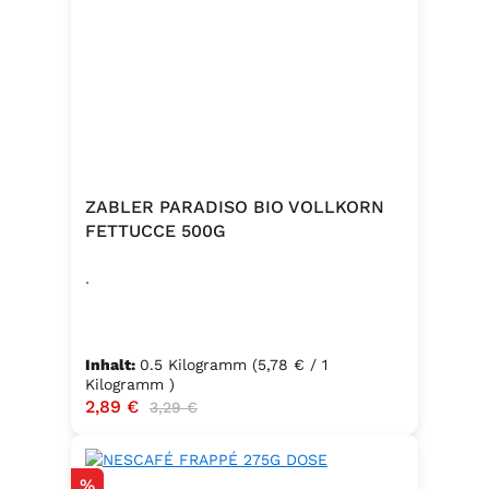
ZABLER PARADISO BIO VOLLKORN
FETTUCCE 500G
.
Inhalt:
0.5 Kilogramm
(5,78 € / 1
Kilogramm )
Verkaufspreis:
2,89 €
Regulärer Preis:
3,29 €
Rabatt
%