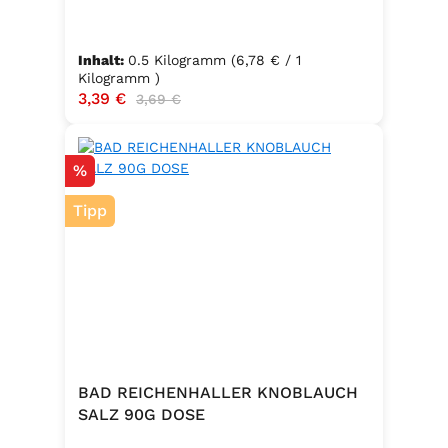
Inhalt:
0.5 Kilogramm
(6,78 € / 1
Kilogramm )
Verkaufspreis:
3,39 €
Regulärer Preis:
3,69 €
Rabatt
%
Tipp
BAD REICHENHALLER KNOBLAUCH
SALZ 90G DOSE