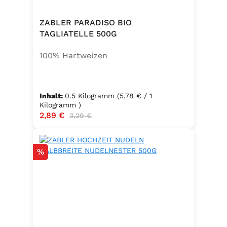
ZABLER PARADISO BIO
TAGLIATELLE 500G
100% Hartweizen
Inhalt:
0.5 Kilogramm
(5,78 € / 1
Kilogramm )
Verkaufspreis:
2,89 €
Regulärer Preis:
3,29 €
Rabatt
%