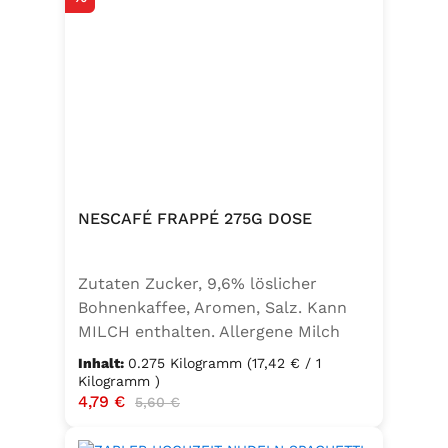
NESCAFÉ FRAPPÉ 275G DOSE
Zutaten Zucker, 9,6% löslicher
Bohnenkaffee, Aromen, Salz. Kann
MILCH enthalten. Allergene Milch
und daraus gewonnene Erzeugnisse
Inhalt:
0.275 Kilogramm
(17,42 € / 1
Kilogramm )
Verkaufspreis:
4,79 €
Regulärer Preis:
5,60 €