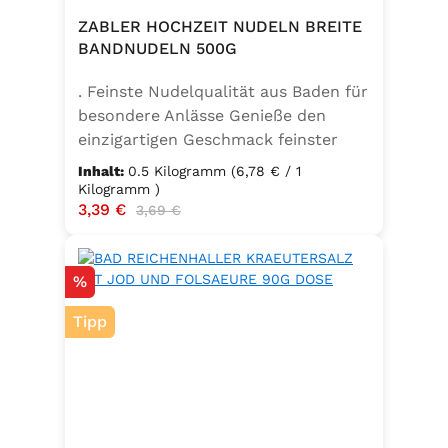
ZABLER HOCHZEIT NUDELN BREITE
BANDNUDELN 500G
. Feinste Nudelqualität aus Baden für
besondere Anlässe Genieße den
einzigartigen Geschmack feinster
Bandnudeln – mit den Zabler
Inhalt:
0.5 Kilogramm
(6,78 € / 1
Hochzeit Nudeln holst du dir echte
Kilogramm )
Verkaufspreis:
3,39 €
Regulärer Preis:
badische Qualität auf den Teller.
3,69 €
Hergestellt aus 100 % reinem
Hartweizengrieß, täglich frisch
Rabatt
%
aufgeschlagenen Eiern der
Güteklasse A und klarem
Tipp
Trinkwasser, bieten diese Nudeln ein
besonderes Geschmackserlebnis –
nicht nur zur Hochzeit. Ob für
festliche Gerichte oder den
Sonntagsbraten – die breiten