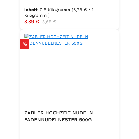
Inhalt:
0.5 Kilogramm
(6,78 € / 1
Kilogramm )
Verkaufspreis:
3,39 €
Regulärer Preis:
3,69 €
Rabatt
%
ZABLER HOCHZEIT NUDELN
FADENNUDELNESTER 500G
.