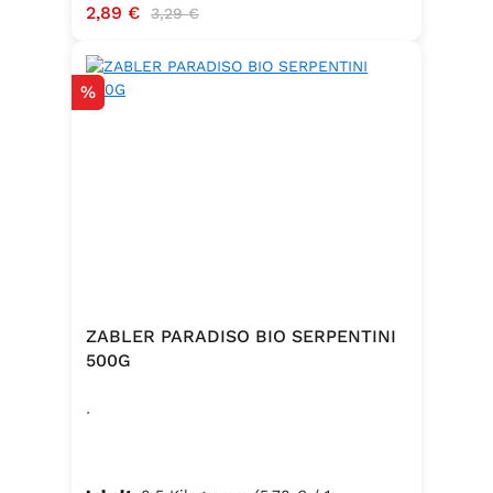
Verkaufspreis:
2,89 €
Regulärer Preis:
3,29 €
Rabatt
%
ZABLER PARADISO BIO SERPENTINI
500G
.