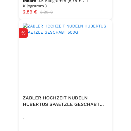
Inhalt:
0.5 Kilogramm
(5,78 € / 1
Kilogramm )
Verkaufspreis:
2,89 €
Regulärer Preis:
3,29 €
Rabatt
%
ZABLER HOCHZEIT NUDELN
HUBERTUS SPAETZLE GESCHABT
500G
.