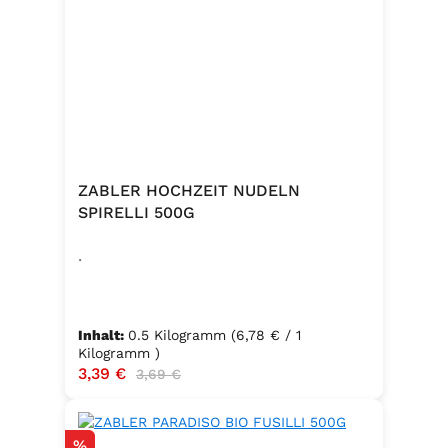
Zutaten:Siedesalz, 19,2 % Kräuter
und Gewürze (Paprika, Zwiebel,
Pfeffer, Muskatblüte), Trennmittel
Calciumsalze der Speisefettsäuren,
Folsäure, Kaliumjodat.Kann Spuren
von Sellerie enthalten.
ZABLER HOCHZEIT NUDELN
SPIRELLI 500G
.
Inhalt:
0.5 Kilogramm
(6,78 € / 1
Kilogramm )
Verkaufspreis:
3,39 €
Regulärer Preis:
3,69 €
Rabatt
%