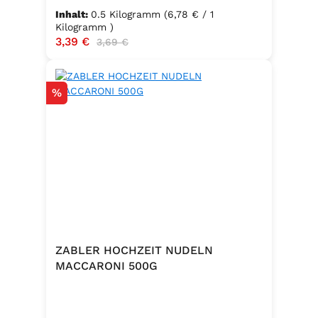
Inhalt:
0.5 Kilogramm
(6,78 € / 1
Kilogramm )
Verkaufspreis:
3,39 €
Regulärer Preis:
3,69 €
Rabatt
%
ZABLER HOCHZEIT NUDELN
MACCARONI 500G