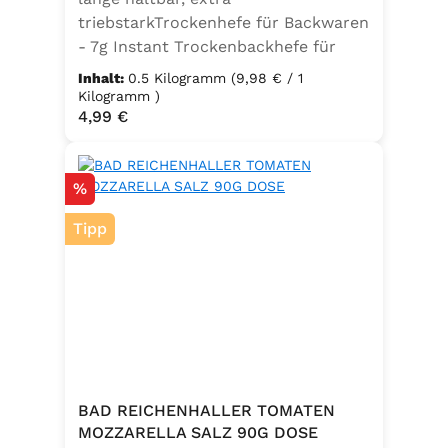
triebstarkTrockenhefe für Backwaren
- 7g Instant Trockenbackhefe für
500g Weizenmehl, entspricht 25g
Inhalt:
0.5 Kilogramm
(9,98 € / 1
FrischhefeZutaten: Trockenbackhefe,
Kilogramm )
Regulärer Preis:
4,99 €
Emulgator Sorbitanmonostearat
(E491)
Rabatt
%
Tipp
BAD REICHENHALLER TOMATEN
MOZZARELLA SALZ 90G DOSE