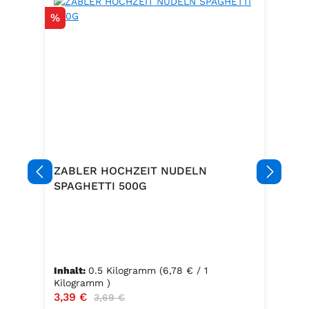
Rabatt
%
ZABLER HOCHZEIT NUDELN
SPAGHETTI 500G
Inhalt:
0.5 Kilogramm
(6,78 € / 1
Kilogramm )
Verkaufspreis:
3,39 €
Regulärer Preis:
3,69 €