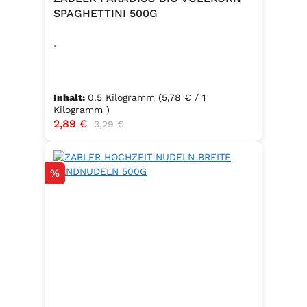
SPAGHETTINI 500G
.
Inhalt:
0.5 Kilogramm
(5,78 € / 1
Kilogramm )
Verkaufspreis:
2,89 €
Regulärer Preis:
3,29 €
Rabatt
%