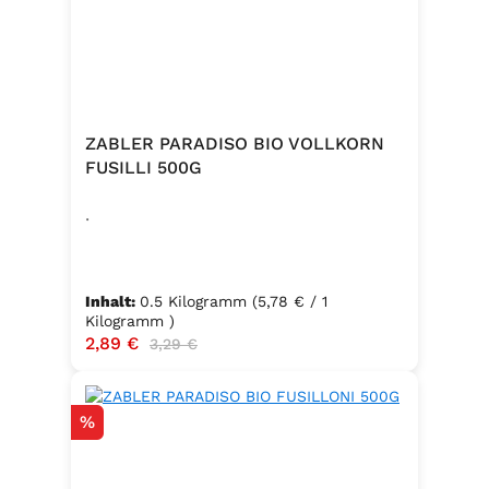
ZABLER PARADISO BIO VOLLKORN
FUSILLI 500G
.
Inhalt:
0.5 Kilogramm
(5,78 € / 1
Kilogramm )
Verkaufspreis:
2,89 €
Regulärer Preis:
3,29 €
Rabatt
%