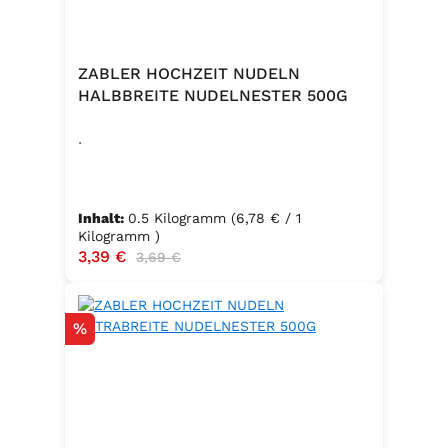
ZABLER HOCHZEIT NUDELN
HALBBREITE NUDELNESTER 500G
.
Inhalt:
0.5 Kilogramm
(6,78 € / 1
Kilogramm )
Verkaufspreis:
3,39 €
Regulärer Preis:
3,69 €
Rabatt
%