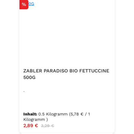
Rabatt
%
ZABLER PARADISO BIO FETTUCCINE
500G
.
Inhalt:
0.5 Kilogramm
(5,78 € / 1
Kilogramm )
Verkaufspreis:
2,89 €
Regulärer Preis:
3,29 €