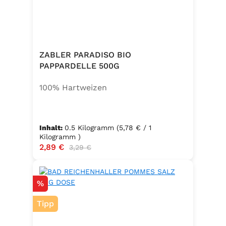
zusätzlichem Jod und Folsäure.
Zutaten:Siedesalz, 17,5 % Kräuter
und Gewürze (Petersilie, Sellerie,
Zwiebel, Basilikum, Dill, Majoran,
Lorbeer, Rosmarin, Oregano,
ZABLER PARADISO BIO
Thymian), Trennmittel Calciumsalze
PAPPARDELLE 500G
der Speisefettsäuren, Folsäure,
100% Hartweizen
Kaliumjodat.
Inhalt:
0.5 Kilogramm
(5,78 € / 1
Kilogramm )
Verkaufspreis:
2,89 €
Regulärer Preis:
3,29 €
Rabatt
%
Tipp