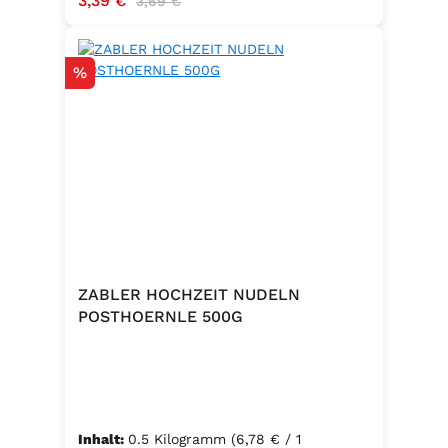
3,39 €
3,69 €
Rabatt
%
ZABLER HOCHZEIT NUDELN
POSTHOERNLE 500G
Inhalt:
0.5 Kilogramm
(6,78 € / 1