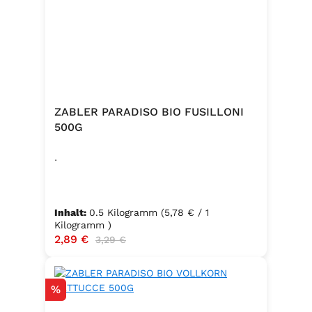
ZABLER PARADISO BIO FUSILLONI
500G
.
Inhalt:
0.5 Kilogramm
(5,78 € / 1
Kilogramm )
Verkaufspreis:
2,89 €
Regulärer Preis:
3,29 €
Rabatt
%