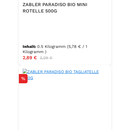
Trennmittel Calciumsalze der
ZABLER PARADISO BIO MINI
Speisefettsäuren, Folsäure,
ROTELLE 500G
Kaliumjodat.Kann Spuren von
Sellerie enthalten.
Inhalt:
0.5 Kilogramm
(5,78 € / 1
Kilogramm )
Verkaufspreis:
2,89 €
Regulärer Preis:
3,29 €
Rabatt
%