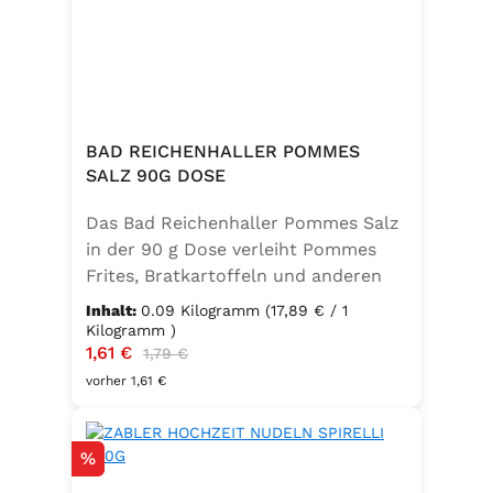
BAD REICHENHALLER POMMES
SALZ 90G DOSE
Das Bad Reichenhaller Pommes Salz
in der 90 g Dose verleiht Pommes
Frites, Bratkartoffeln und anderen
Kartoffelspezialitäten den perfekten
Inhalt:
0.09 Kilogramm
(17,89 € / 1
Geschmack – ganz ohne
Kilogramm )
Verkaufspreis:
1,61 €
Regulärer Preis:
Geschmacksverstärker. Die feine
1,79 €
Mischung ist vegan, glutenfrei und
vorher 1,61 €
mit Jod angereichert. Ideal für eine
bewusste Ernährung und
Rabatt
%
unkomplizierte Würzung in der
Küche oder unterwegs.