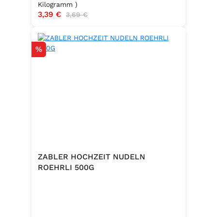
Kilogramm )
Verkaufspreis:
3,39 €
Regulärer Preis:
3,69 €
Rabatt
%
ZABLER HOCHZEIT NUDELN
ROEHRLI 500G