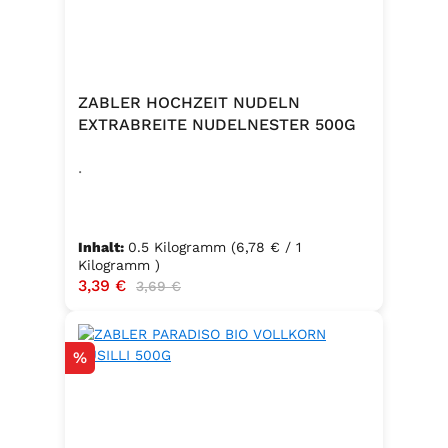
ZABLER HOCHZEIT NUDELN
EXTRABREITE NUDELNESTER 500G
.
Inhalt:
0.5 Kilogramm
(6,78 € / 1
Kilogramm )
Verkaufspreis:
3,39 €
Regulärer Preis:
3,69 €
Rabatt
%