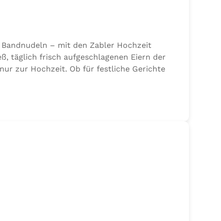
r Bandnudeln – mit den Zabler Hochzeit
ß, täglich frisch aufgeschlagenen Eiern der
ur zur Hochzeit. Ob für festliche Gerichte
der vegetarischen Saucen. Ihre strukturierte
t: 7–9 Minuten ✅ Packungsinhalt: 500g ✅
it Generationen