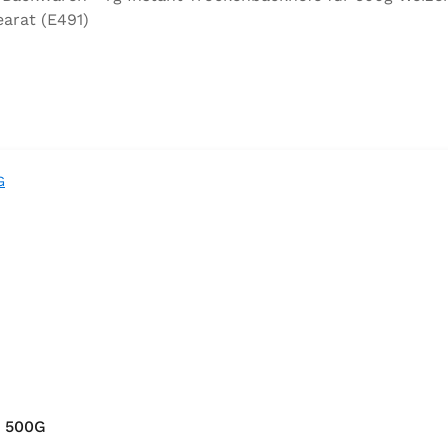
arat (E491)
 500G