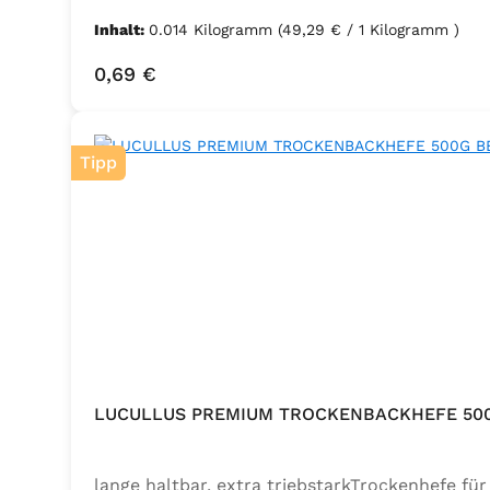
Inhalt:
0.014 Kilogramm
(49,29 € / 1 Kilogramm )
Regulärer Preis:
0,69 €
Tipp
LUCULLUS PREMIUM TROCKENBACKHEFE 50
lange haltbar, extra triebstarkTrockenhefe f