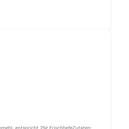
nmehl, entspricht 25g FrischhefeZutaten: