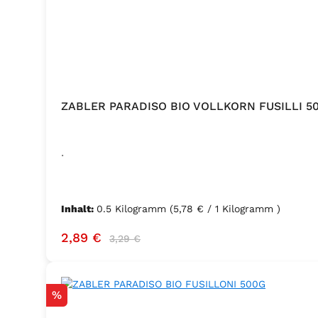
ZABLER PARADISO BIO VOLLKORN FUSILLI 5
.
Inhalt:
0.5 Kilogramm
(5,78 € / 1 Kilogramm )
Verkaufspreis:
Regulärer Preis:
2,89 €
3,29 €
Rabatt
%