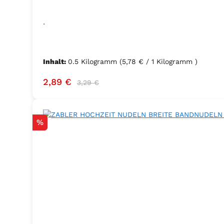
.
Inhalt:
0.5 Kilogramm
(5,78 € / 1 Kilogramm )
Verkaufspreis:
Regulärer Preis:
2,89 €
3,29 €
Rabatt
%