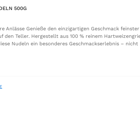
DELN 500G
ere Anlässe Genieße den einzigartigen Geschmack feinste
f den Teller. Hergestellt aus 100 % reinem Hartweizengrie
diese Nudeln ein besonderes Geschmackserlebnis – nicht n
eln passen ideal zu kräftigen Soßen, Fleischgerichten o
d sorgt für echten Genuss bei jeder Mahlzeit. ✅ Kochzei
asse A), Trinkwasser ✅ Hergestellt in Baden – Qualität se