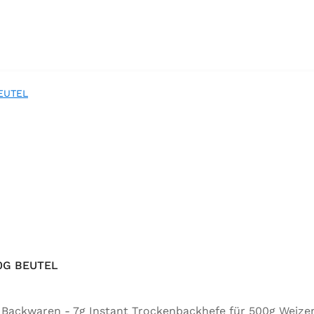
0G BEUTEL
ür Backwaren - 7g Instant Trockenbackhefe für 500g Weize