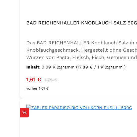
BAD REICHENHALLER KNOBLAUCH SALZ 90G
Das BAD REICHENHALLER Knoblauch Salz in der
Knoblauchgeschmack. Hergestellt ohne Geschm
Würzen von Pasta, Fleisch, Fisch, Gemüse und
Sellerie, Zwiebel, Basilikum, Dill, Majoran, L
Inhalt:
0.09 Kilogramm
(17,89 € / 1 Kilogramm )
Kaliumjodat.
Verkaufspreis:
Regulärer Preis:
1,61 €
1,79 €
vorher 1,61 €
Rabatt
%