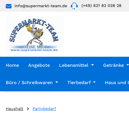
(+49) 621 82 028 28
info@supermarkt-team.de
 Hauptinhalt springen
Zur Suche springen
Zur Hauptnavigation springen
Home
Angebote
Lebensmittel
Getränke
Büro / Schreibwaren
Tierbedarf
Haus und 
Haushalt
Partybedarf