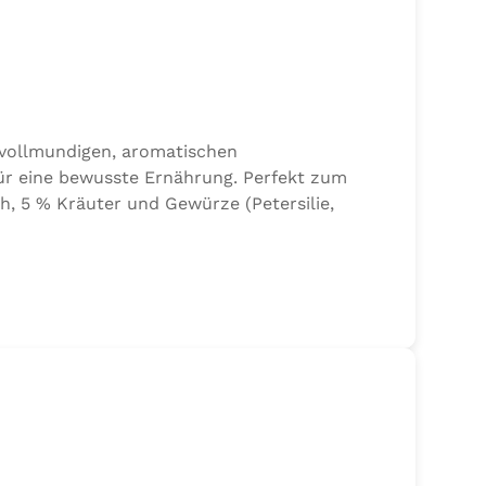
 vollmundigen, aromatischen
ür eine bewusste Ernährung. Perfekt zum
h, 5 % Kräuter und Gewürze (Petersilie,
lze der Speisefettsäuren, Folsäure,