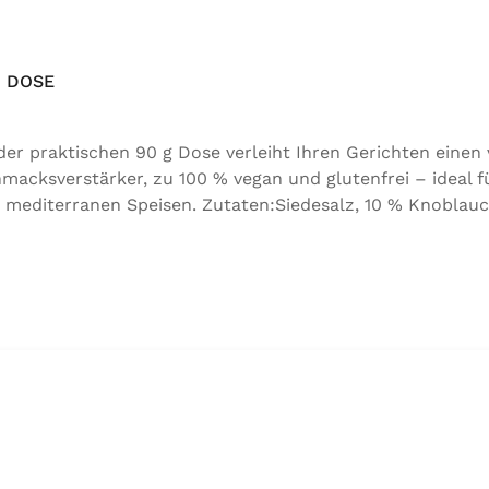
 DOSE
 praktischen 90 g Dose verleiht Ihren Gerichten einen
acksverstärker, zu 100 % vegan und glutenfrei – ideal f
 mediterranen Speisen. Zutaten:Siedesalz, 10 % Knoblauc
orbeer, Rosmarin, Oregano, Thymian), Trennmittel Calciumsa