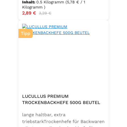
Inhalt:
0.5 Kilogramm
(5,78 € / 1
Kilogramm )
Verkaufspreis:
2,89 €
Regulärer Preis:
3,29 €
Tipp
LUCULLUS PREMIUM
TROCKENBACKHEFE 500G BEUTEL
lange haltbar, extra
triebstarkTrockenhefe für Backwaren