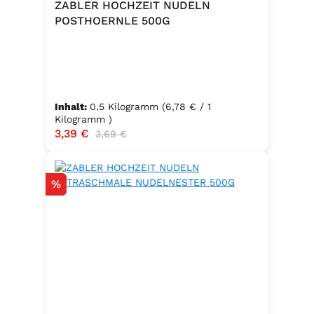
ZABLER HOCHZEIT NUDELN
POSTHOERNLE 500G
Inhalt:
0.5 Kilogramm
(6,78 € / 1
Kilogramm )
Verkaufspreis:
3,39 €
Regulärer Preis:
3,69 €
Rabatt
%