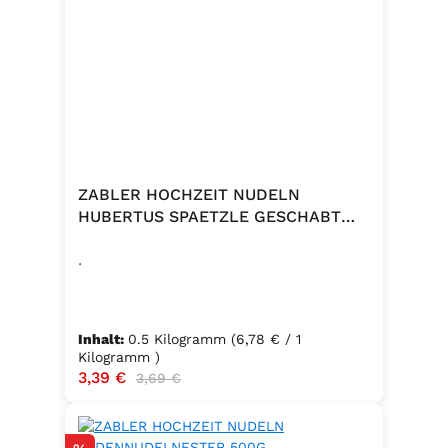
ZABLER HOCHZEIT NUDELN
HUBERTUS SPAETZLE GESCHABT
500G
.
Inhalt:
0.5 Kilogramm
(6,78 € / 1
Kilogramm )
Verkaufspreis:
3,39 €
Regulärer Preis:
3,69 €