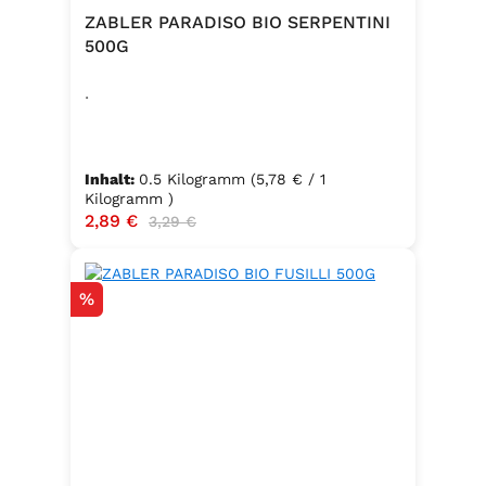
ZABLER PARADISO BIO SERPENTINI
500G
.
Inhalt:
0.5 Kilogramm
(5,78 € / 1
Kilogramm )
Verkaufspreis:
2,89 €
Regulärer Preis:
3,29 €
Rabatt
%