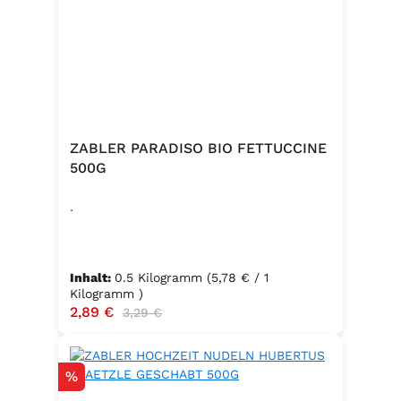
ZABLER PARADISO BIO FETTUCCINE
500G
.
Inhalt:
0.5 Kilogramm
(5,78 € / 1
Kilogramm )
Verkaufspreis:
2,89 €
Regulärer Preis:
3,29 €
Rabatt
%