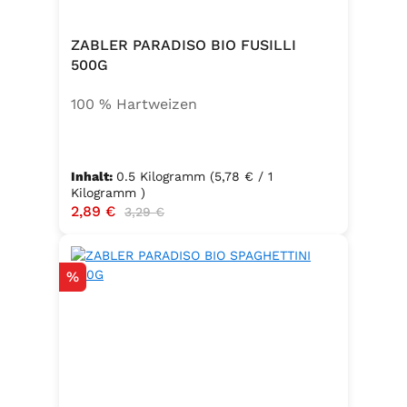
ZABLER PARADISO BIO FUSILLI
500G
100 % Hartweizen
Inhalt:
0.5 Kilogramm
(5,78 € / 1
Kilogramm )
Verkaufspreis:
2,89 €
Regulärer Preis:
3,29 €
Rabatt
%