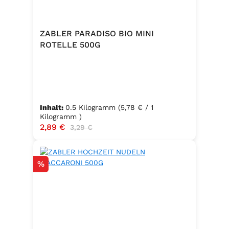
ZABLER PARADISO BIO MINI
ROTELLE 500G
Inhalt:
0.5 Kilogramm
(5,78 € / 1
Kilogramm )
Verkaufspreis:
2,89 €
Regulärer Preis:
3,29 €
Rabatt
%