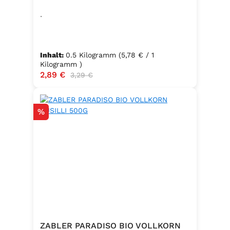
.
Inhalt:
0.5 Kilogramm
(5,78 € / 1
Kilogramm )
Verkaufspreis:
2,89 €
Regulärer Preis:
3,29 €
Rabatt
%
ZABLER PARADISO BIO VOLLKORN