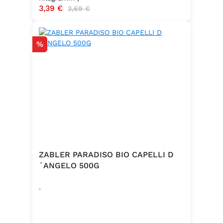
Verkaufspreis:
3,39 €
Regulärer Preis:
3,69 €
Hergestellt in Baden – Qualität seit
Generationen
Rabatt
%
ZABLER PARADISO BIO CAPELLI D
´ANGELO 500G
.