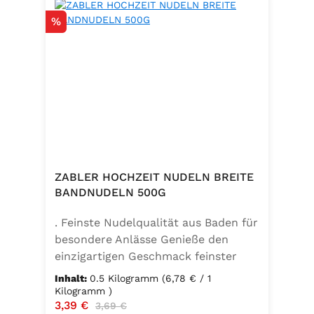
Rabatt
%
ZABLER HOCHZEIT NUDELN BREITE
BANDNUDELN 500G
. Feinste Nudelqualität aus Baden für
besondere Anlässe Genieße den
einzigartigen Geschmack feinster
Bandnudeln – mit den Zabler
Inhalt:
0.5 Kilogramm
(6,78 € / 1
Hochzeit Nudeln holst du dir echte
Kilogramm )
Verkaufspreis:
3,39 €
Regulärer Preis:
badische Qualität auf den Teller.
3,69 €