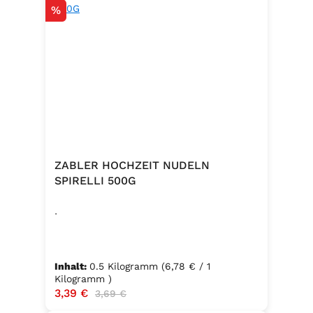
Rabatt
%
ZABLER HOCHZEIT NUDELN
SPIRELLI 500G
.
Inhalt:
0.5 Kilogramm
(6,78 € / 1
Kilogramm )
Verkaufspreis:
3,39 €
Regulärer Preis:
3,69 €