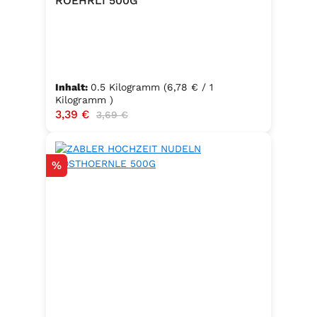
ROEHRLI 500G
Inhalt:
0.5 Kilogramm
(6,78 € / 1
Kilogramm )
Verkaufspreis:
3,39 €
Regulärer Preis:
3,69 €
Rabatt
%