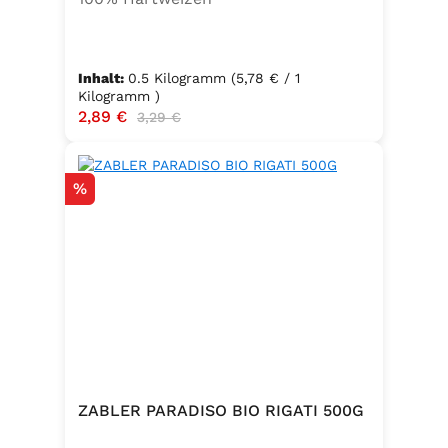
Inhalt:
0.5 Kilogramm
(5,78 € / 1
Kilogramm )
Verkaufspreis:
2,89 €
Regulärer Preis:
3,29 €
Rabatt
%
ZABLER PARADISO BIO RIGATI 500G