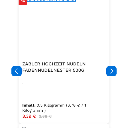
Rabatt
%
ZABLER HOCHZEIT NUDELN
FADENNUDELNESTER 500G
.
Inhalt:
0.5 Kilogramm
(6,78 € / 1
Kilogramm )
Verkaufspreis:
3,39 €
Regulärer Preis:
3,69 €