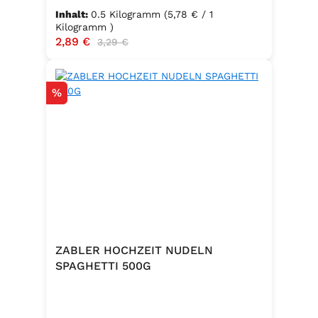
Inhalt:
0.5 Kilogramm
(5,78 € / 1
Kilogramm )
Verkaufspreis:
2,89 €
Regulärer Preis:
3,29 €
Rabatt
%
ZABLER HOCHZEIT NUDELN
SPAGHETTI 500G