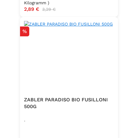
Kilogramm )
Verkaufspreis:
2,89 €
Regulärer Preis:
3,29 €
Rabatt
%
ZABLER PARADISO BIO FUSILLONI
500G
.