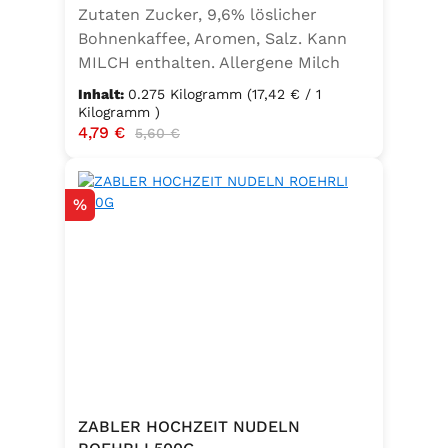
Zutaten Zucker, 9,6% löslicher
Bohnenkaffee, Aromen, Salz. Kann
MILCH enthalten. Allergene Milch
und daraus gewonnene Erzeugnisse
Inhalt:
0.275 Kilogramm
(17,42 € / 1
Kilogramm )
Verkaufspreis:
4,79 €
Regulärer Preis:
5,60 €
Rabatt
%
ZABLER HOCHZEIT NUDELN