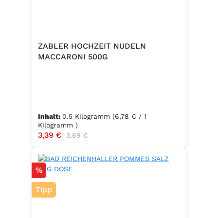
ZABLER HOCHZEIT NUDELN
MACCARONI 500G
Inhalt:
0.5 Kilogramm
(6,78 € / 1
Kilogramm )
Verkaufspreis:
3,39 €
Regulärer Preis:
3,69 €
Rabatt
%
Tipp