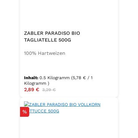
ZABLER PARADISO BIO
TAGLIATELLE 500G
100% Hartweizen
Inhalt:
0.5 Kilogramm
(5,78 € / 1
Kilogramm )
Verkaufspreis:
2,89 €
Regulärer Preis:
3,29 €
Rabatt
%