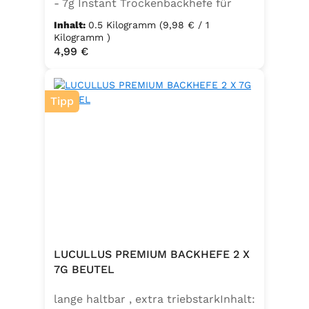
- 7g Instant Trockenbackhefe für
500g Weizenmehl, entspricht 25g
Inhalt:
0.5 Kilogramm
(9,98 € / 1
FrischhefeZutaten: Trockenbackhefe,
Kilogramm )
Regulärer Preis:
4,99 €
Emulgator Sorbitanmonostearat
(E491)
Tipp
LUCULLUS PREMIUM BACKHEFE 2 X
7G BEUTEL
lange haltbar , extra triebstarkInhalt: