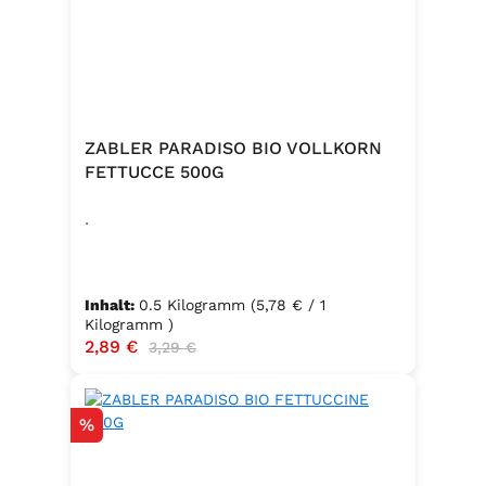
ZABLER PARADISO BIO VOLLKORN
FETTUCCE 500G
.
Inhalt:
0.5 Kilogramm
(5,78 € / 1
Kilogramm )
Verkaufspreis:
2,89 €
Regulärer Preis:
3,29 €
Rabatt
%