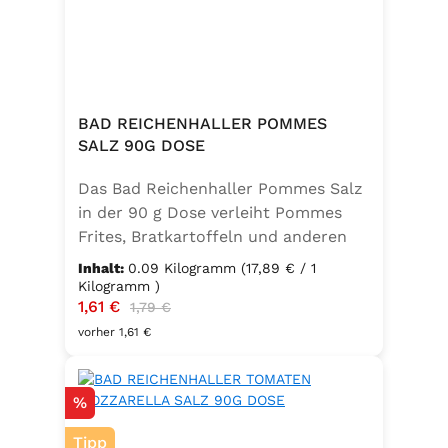
BAD REICHENHALLER POMMES
SALZ 90G DOSE
Das Bad Reichenhaller Pommes Salz
in der 90 g Dose verleiht Pommes
Frites, Bratkartoffeln und anderen
Kartoffelspezialitäten den perfekten
Inhalt:
0.09 Kilogramm
(17,89 € / 1
Geschmack – ganz ohne
Kilogramm )
Verkaufspreis:
1,61 €
Regulärer Preis:
Geschmacksverstärker. Die feine
1,79 €
Mischung ist vegan, glutenfrei und
vorher 1,61 €
mit Jod angereichert. Ideal für eine
bewusste Ernährung und
Rabatt
%
unkomplizierte Würzung in der
Küche oder unterwegs.
Tipp