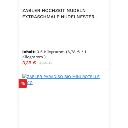
ZABLER HOCHZEIT NUDELN
EXTRASCHMALE NUDELNESTER
500G
Inhalt:
0.5 Kilogramm
(6,78 € / 1
Kilogramm )
Verkaufspreis:
3,39 €
Regulärer Preis:
3,69 €
Rabatt
%