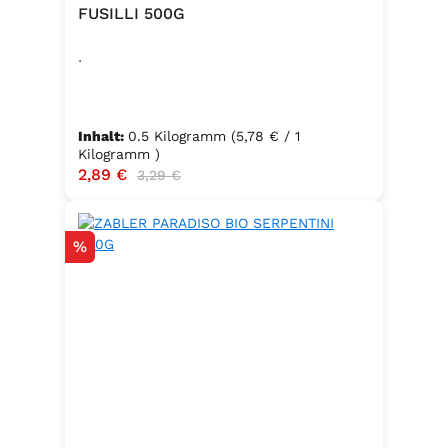
FUSILLI 500G
.
Inhalt:
0.5 Kilogramm
(5,78 € / 1
Kilogramm )
Verkaufspreis:
2,89 €
Regulärer Preis:
3,29 €
Rabatt
%