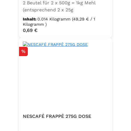
2 Beutel für 2 x 500g = 1kg Mehl
(entsprechend 2 x 25g
Frischhefe)Zutaten: Trockenbackhefe
Inhalt:
0.014 Kilogramm
(49,29 € / 1
, Emulgator E491 (Unter
Kilogramm )
Regulärer Preis:
0,69 €
Schutzatmosphäre verpackt)
Rabatt
%
NESCAFÉ FRAPPÉ 275G DOSE