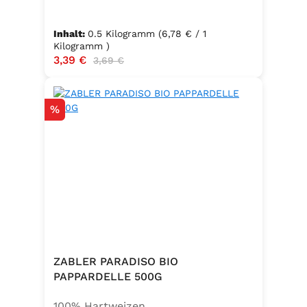
Inhalt:
0.5 Kilogramm
(6,78 € / 1
Kilogramm )
Verkaufspreis:
3,39 €
Regulärer Preis:
3,69 €
Rabatt
%
ZABLER PARADISO BIO
PAPPARDELLE 500G
100% Hartweizen