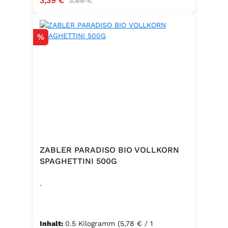
3,39 €
3,69 €
Rabatt
%
ZABLER PARADISO BIO VOLLKORN
SPAGHETTINI 500G
.
Inhalt:
0.5 Kilogramm
(5,78 € / 1