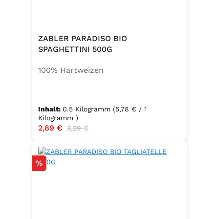
ZABLER PARADISO BIO
SPAGHETTINI 500G
100% Hartweizen
Inhalt:
0.5 Kilogramm
(5,78 € / 1
Kilogramm )
Verkaufspreis:
2,89 €
Regulärer Preis:
3,29 €
Rabatt
%