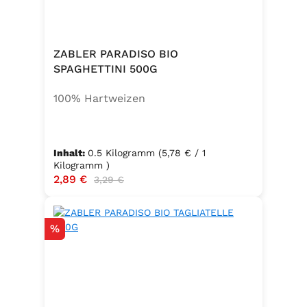
ZABLER PARADISO BIO
SPAGHETTINI 500G
100% Hartweizen
Inhalt:
0.5 Kilogramm
(5,78 € / 1
Kilogramm )
Verkaufspreis:
2,89 €
Regulärer Preis:
3,29 €
Rabatt
%