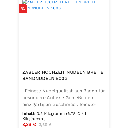
Rabatt
%
ZABLER HOCHZEIT NUDELN BREITE
BANDNUDELN 500G
. Feinste Nudelqualität aus Baden für
besondere Anlässe Genieße den
einzigartigen Geschmack feinster
Bandnudeln – mit den Zabler
Inhalt:
0.5 Kilogramm
(6,78 € / 1
Hochzeit Nudeln holst du dir echte
Kilogramm )
Verkaufspreis:
3,39 €
Regulärer Preis:
badische Qualität auf den Teller.
3,69 €