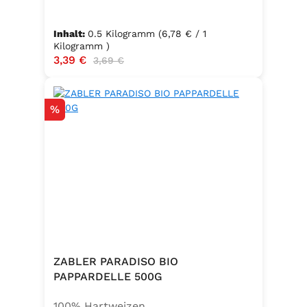
Inhalt:
0.5 Kilogramm
(6,78 € / 1
Kilogramm )
Verkaufspreis:
3,39 €
Regulärer Preis:
3,69 €
Rabatt
%
ZABLER PARADISO BIO
PAPPARDELLE 500G
100% Hartweizen