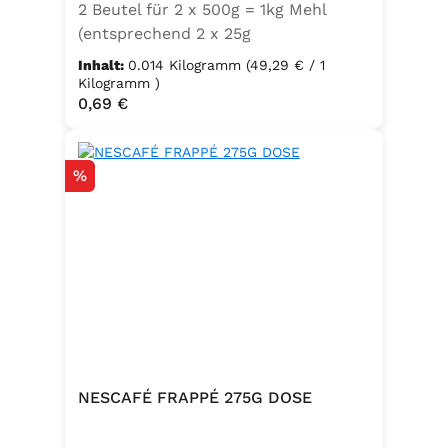
2 Beutel für 2 x 500g = 1kg Mehl
(entsprechend 2 x 25g
Frischhefe)Zutaten: Trockenbackhefe
Inhalt:
0.014 Kilogramm
(49,29 € / 1
, Emulgator E491 (Unter
Kilogramm )
Regulärer Preis:
0,69 €
Schutzatmosphäre verpackt)
Rabatt
%
NESCAFÉ FRAPPÉ 275G DOSE