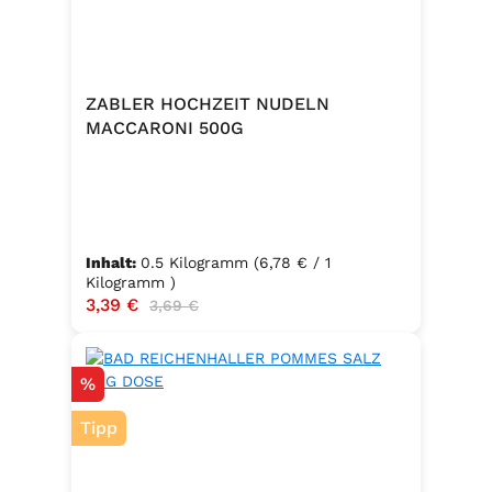
ZABLER HOCHZEIT NUDELN
MACCARONI 500G
Inhalt:
0.5 Kilogramm
(6,78 € / 1
Kilogramm )
Verkaufspreis:
3,39 €
Regulärer Preis:
3,69 €
Rabatt
%
Tipp