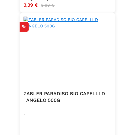
Verkaufspreis:
3,39 €
Regulärer Preis:
3,69 €
Hergestellt in Baden – Qualität seit
Generationen
Rabatt
%
ZABLER PARADISO BIO CAPELLI D
´ANGELO 500G
.