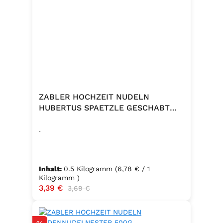
ZABLER HOCHZEIT NUDELN
HUBERTUS SPAETZLE GESCHABT
500G
.
Inhalt:
0.5 Kilogramm
(6,78 € / 1
Kilogramm )
Verkaufspreis:
3,39 €
Regulärer Preis:
3,69 €