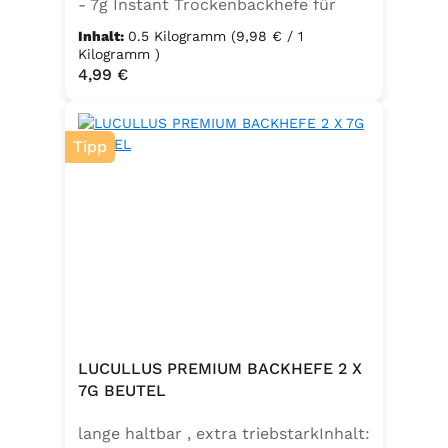
- 7g Instant Trockenbackhefe für
500g Weizenmehl, entspricht 25g
Inhalt:
0.5 Kilogramm
(9,98 € / 1
FrischhefeZutaten: Trockenbackhefe,
Kilogramm )
Regulärer Preis:
4,99 €
Emulgator Sorbitanmonostearat
(E491)
Tipp
LUCULLUS PREMIUM BACKHEFE 2 X
7G BEUTEL
lange haltbar , extra triebstarkInhalt: