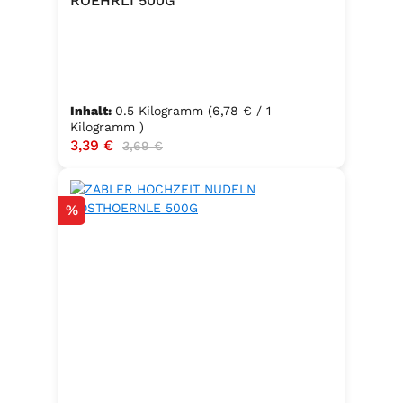
ROEHRLI 500G
Inhalt:
0.5 Kilogramm
(6,78 € / 1
Kilogramm )
Verkaufspreis:
3,39 €
Regulärer Preis:
3,69 €
Rabatt
%