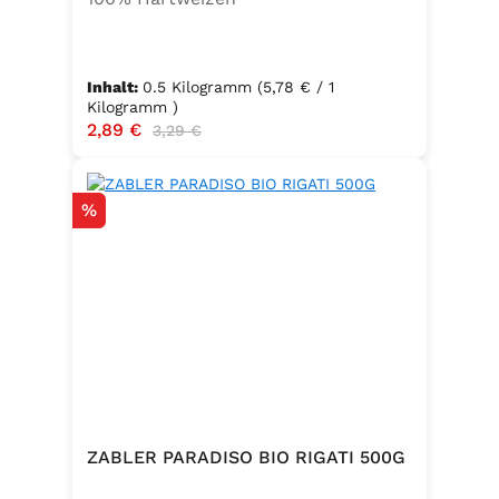
Inhalt:
0.5 Kilogramm
(5,78 € / 1
Kilogramm )
Verkaufspreis:
2,89 €
Regulärer Preis:
3,29 €
Rabatt
%
ZABLER PARADISO BIO RIGATI 500G