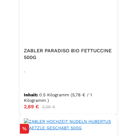
ZABLER PARADISO BIO FETTUCCINE
500G
.
Inhalt:
0.5 Kilogramm
(5,78 € / 1
Kilogramm )
Verkaufspreis:
2,89 €
Regulärer Preis:
3,29 €
Rabatt
%