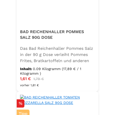
BAD REICHENHALLER POMMES
SALZ 90G DOSE
Das Bad Reichenhaller Pommes Salz
in der 90 g Dose verleiht Pommes
Frites, Bratkartoffeln und anderen
Kartoffelspezialitäten den perfekten
Inhalt:
0.09 Kilogramm
(17,89 € / 1
Geschmack – ganz ohne
Kilogramm )
Verkaufspreis:
1,61 €
Regulärer Preis:
Geschmacksverstärker. Die feine
1,79 €
Mischung ist vegan, glutenfrei und
vorher 1,61 €
mit Jod angereichert. Ideal für eine
bewusste Ernährung und
Rabatt
%
unkomplizierte Würzung in der
Küche oder unterwegs.
Tipp