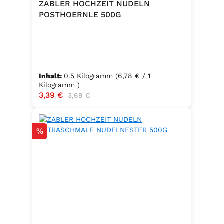
ZABLER HOCHZEIT NUDELN
POSTHOERNLE 500G
Inhalt:
0.5 Kilogramm
(6,78 € / 1
Kilogramm )
Verkaufspreis:
3,39 €
Regulärer Preis:
3,69 €
Rabatt
%