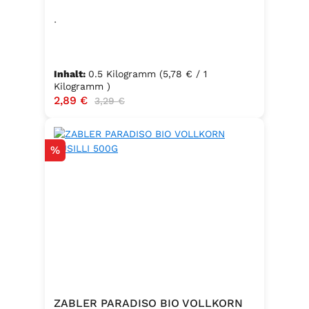
.
Inhalt:
0.5 Kilogramm
(5,78 € / 1
Kilogramm )
Verkaufspreis:
2,89 €
Regulärer Preis:
3,29 €
Rabatt
%
ZABLER PARADISO BIO VOLLKORN