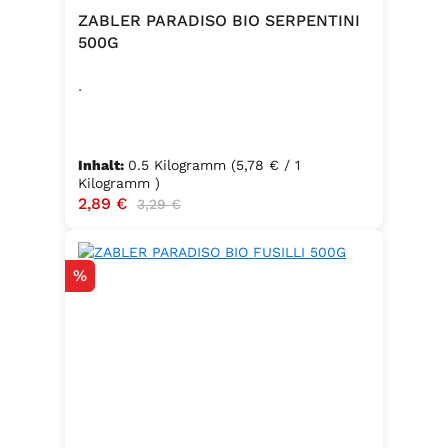
ZABLER PARADISO BIO SERPENTINI
500G
.
Inhalt:
0.5 Kilogramm
(5,78 € / 1
Kilogramm )
Verkaufspreis:
2,89 €
Regulärer Preis:
3,29 €
Rabatt
%