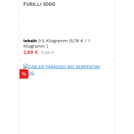
FUSILLI 500G
.
Inhalt:
0.5 Kilogramm
(5,78 € / 1
Kilogramm )
Verkaufspreis:
2,89 €
Regulärer Preis:
3,29 €
Rabatt
%