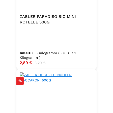
ZABLER PARADISO BIO MINI
ROTELLE 500G
Inhalt:
0.5 Kilogramm
(5,78 € / 1
Kilogramm )
Verkaufspreis:
2,89 €
Regulärer Preis:
3,29 €
Rabatt
%