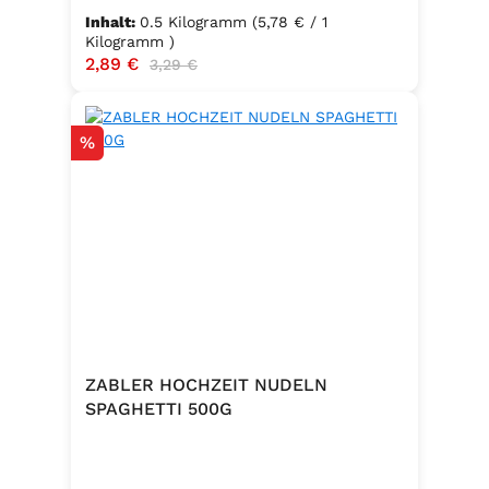
Inhalt:
0.5 Kilogramm
(5,78 € / 1
Kilogramm )
Verkaufspreis:
2,89 €
Regulärer Preis:
3,29 €
Rabatt
%
ZABLER HOCHZEIT NUDELN
SPAGHETTI 500G