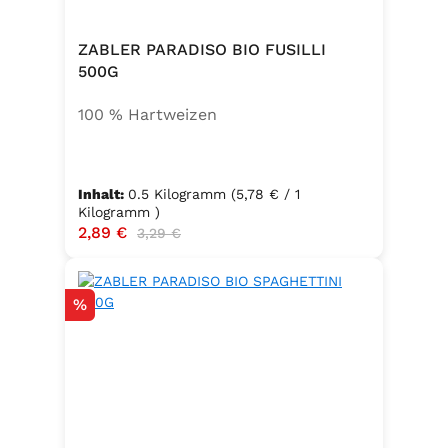
ZABLER PARADISO BIO FUSILLI
500G
100 % Hartweizen
Inhalt:
0.5 Kilogramm
(5,78 € / 1
Kilogramm )
Verkaufspreis:
2,89 €
Regulärer Preis:
3,29 €
Rabatt
%