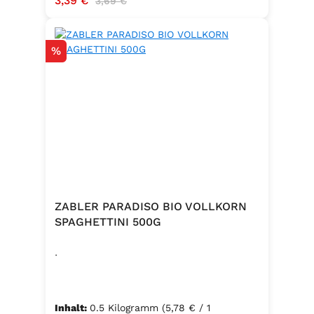
3,39 €
3,69 €
Rabatt
%
ZABLER PARADISO BIO VOLLKORN
SPAGHETTINI 500G
.
Inhalt:
0.5 Kilogramm
(5,78 € / 1