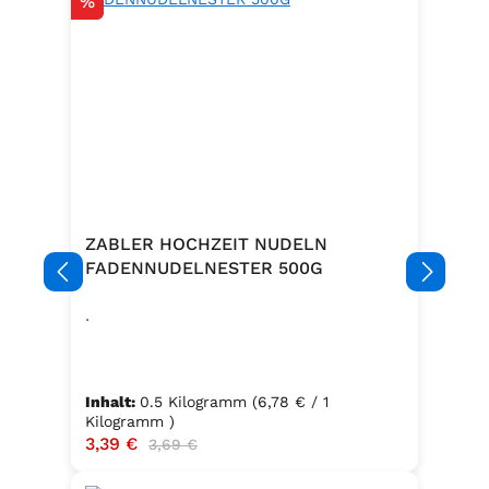
Rabatt
%
ZABLER HOCHZEIT NUDELN
FADENNUDELNESTER 500G
.
Inhalt:
0.5 Kilogramm
(6,78 € / 1
Kilogramm )
Verkaufspreis:
3,39 €
Regulärer Preis:
3,69 €