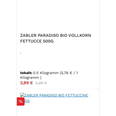
ZABLER PARADISO BIO VOLLKORN
FETTUCCE 500G
.
Inhalt:
0.5 Kilogramm
(5,78 € / 1
Kilogramm )
Verkaufspreis:
2,89 €
Regulärer Preis:
3,29 €
Rabatt
%