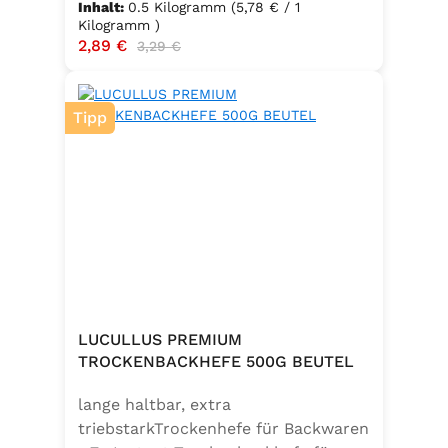
Inhalt:
0.5 Kilogramm
(5,78 € / 1
Kilogramm )
Verkaufspreis:
2,89 €
Regulärer Preis:
3,29 €
Tipp
LUCULLUS PREMIUM
TROCKENBACKHEFE 500G BEUTEL
lange haltbar, extra
triebstarkTrockenhefe für Backwaren