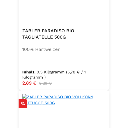
ZABLER PARADISO BIO
TAGLIATELLE 500G
100% Hartweizen
Inhalt:
0.5 Kilogramm
(5,78 € / 1
Kilogramm )
Verkaufspreis:
2,89 €
Regulärer Preis:
3,29 €
Rabatt
%