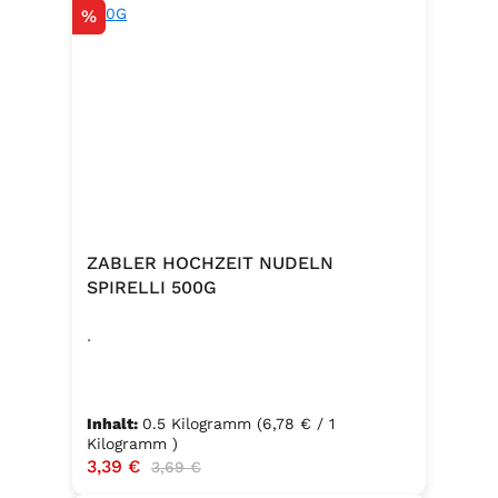
Rabatt
%
ZABLER HOCHZEIT NUDELN
SPIRELLI 500G
.
Inhalt:
0.5 Kilogramm
(6,78 € / 1
Kilogramm )
Verkaufspreis:
3,39 €
Regulärer Preis:
3,69 €