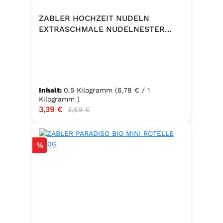
ZABLER HOCHZEIT NUDELN
EXTRASCHMALE NUDELNESTER
500G
Inhalt:
0.5 Kilogramm
(6,78 € / 1
Kilogramm )
Verkaufspreis:
3,39 €
Regulärer Preis:
3,69 €
Rabatt
%