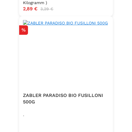
Kilogramm )
Verkaufspreis:
2,89 €
Regulärer Preis:
3,29 €
Rabatt
%
ZABLER PARADISO BIO FUSILLONI
500G
.