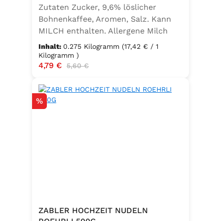
Zutaten Zucker, 9,6% löslicher
Bohnenkaffee, Aromen, Salz. Kann
MILCH enthalten. Allergene Milch
und daraus gewonnene Erzeugnisse
Inhalt:
0.275 Kilogramm
(17,42 € / 1
Kilogramm )
Verkaufspreis:
4,79 €
Regulärer Preis:
5,60 €
Rabatt
%
ZABLER HOCHZEIT NUDELN