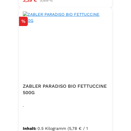
3,39 €
3,69 €
Rabatt
%
ZABLER PARADISO BIO FETTUCCINE
500G
.
Inhalt:
0.5 Kilogramm
(5,78 € / 1