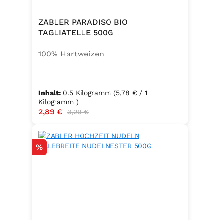
ZABLER PARADISO BIO
TAGLIATELLE 500G
100% Hartweizen
Inhalt:
0.5 Kilogramm
(5,78 € / 1
Kilogramm )
Verkaufspreis:
2,89 €
Regulärer Preis:
3,29 €
Rabatt
%