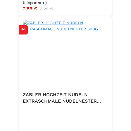
Kilogramm )
Verkaufspreis:
2,89 €
Regulärer Preis:
3,29 €
Rabatt
%
ZABLER HOCHZEIT NUDELN
EXTRASCHMALE NUDELNESTER
500G