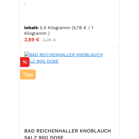
.
Inhalt:
0.5 Kilogramm
(5,78 € / 1
Kilogramm )
Verkaufspreis:
2,89 €
Regulärer Preis:
3,29 €
Rabatt
%
Tipp
BAD REICHENHALLER KNOBLAUCH
SALZ 90G DOSE