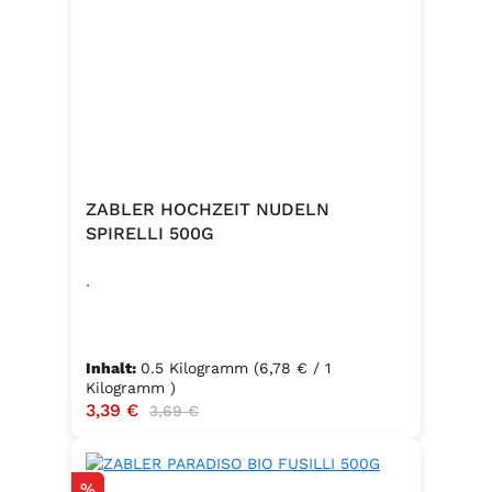
Zutaten:Siedesalz, 19,2 % Kräuter
und Gewürze (Paprika, Zwiebel,
Pfeffer, Muskatblüte), Trennmittel
Calciumsalze der Speisefettsäuren,
Folsäure, Kaliumjodat.Kann Spuren
von Sellerie enthalten.
ZABLER HOCHZEIT NUDELN
SPIRELLI 500G
.
Inhalt:
0.5 Kilogramm
(6,78 € / 1
Kilogramm )
Verkaufspreis:
3,39 €
Regulärer Preis:
3,69 €
Rabatt
%