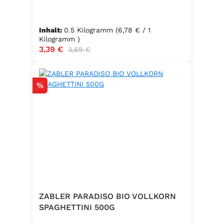
Inhalt:
0.5 Kilogramm
(6,78 € / 1
Kilogramm )
Verkaufspreis:
3,39 €
Regulärer Preis:
3,69 €
Rabatt
%
ZABLER PARADISO BIO VOLLKORN
SPAGHETTINI 500G