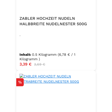
ZABLER HOCHZEIT NUDELN
HALBBREITE NUDELNESTER 500G
.
Inhalt:
0.5 Kilogramm
(6,78 € / 1
Kilogramm )
Verkaufspreis:
3,39 €
Regulärer Preis:
3,69 €
Rabatt
%