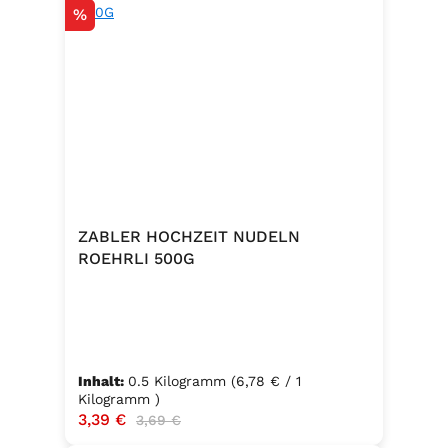
Rabatt
%
ZABLER HOCHZEIT NUDELN
ROEHRLI 500G
Inhalt:
0.5 Kilogramm
(6,78 € / 1
Kilogramm )
Verkaufspreis:
3,39 €
Regulärer Preis:
3,69 €