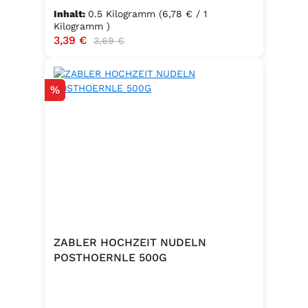
Inhalt:
0.5 Kilogramm
(6,78 € / 1
Kilogramm )
Verkaufspreis:
3,39 €
Regulärer Preis:
3,69 €
Rabatt
%
ZABLER HOCHZEIT NUDELN
POSTHOERNLE 500G