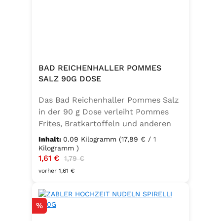
BAD REICHENHALLER POMMES
SALZ 90G DOSE
Das Bad Reichenhaller Pommes Salz
in der 90 g Dose verleiht Pommes
Frites, Bratkartoffeln und anderen
Kartoffelspezialitäten den perfekten
Inhalt:
0.09 Kilogramm
(17,89 € / 1
Geschmack – ganz ohne
Kilogramm )
Verkaufspreis:
1,61 €
Regulärer Preis:
Geschmacksverstärker. Die feine
1,79 €
Mischung ist vegan, glutenfrei und
vorher 1,61 €
mit Jod angereichert. Ideal für eine
bewusste Ernährung und
Rabatt
%
unkomplizierte Würzung in der
Küche oder unterwegs.