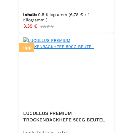
Inhalt:
0.5 Kilogramm
(6,78 € / 1
Kilogramm )
Verkaufspreis:
3,39 €
Regulärer Preis:
3,69 €
Tipp
LUCULLUS PREMIUM
TROCKENBACKHEFE 500G BEUTEL
lange haltbar, extra