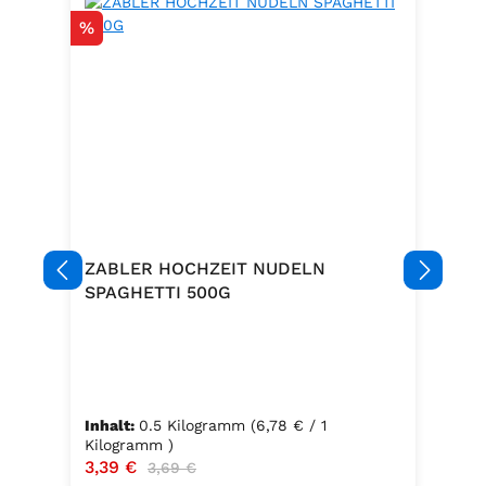
Rabatt
%
ZABLER HOCHZEIT NUDELN
SPAGHETTI 500G
Inhalt:
0.5 Kilogramm
(6,78 € / 1
Kilogramm )
Verkaufspreis:
3,39 €
Regulärer Preis:
3,69 €