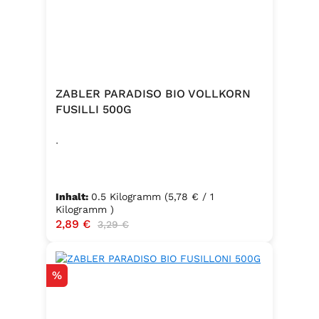
ZABLER PARADISO BIO VOLLKORN
FUSILLI 500G
.
Inhalt:
0.5 Kilogramm
(5,78 € / 1
Kilogramm )
Verkaufspreis:
2,89 €
Regulärer Preis:
3,29 €
Rabatt
%