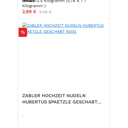
Inhalt:
0.5 Kilogramm
(5,78 € / 1
Kilogramm )
Verkaufspreis:
2,89 €
Regulärer Preis:
3,29 €
Rabatt
%
ZABLER HOCHZEIT NUDELN
HUBERTUS SPAETZLE GESCHABT
500G
.