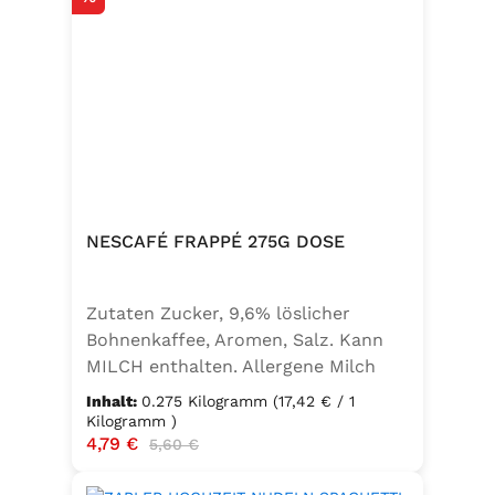
NESCAFÉ FRAPPÉ 275G DOSE
Zutaten Zucker, 9,6% löslicher
Bohnenkaffee, Aromen, Salz. Kann
MILCH enthalten. Allergene Milch
und daraus gewonnene Erzeugnisse
Inhalt:
0.275 Kilogramm
(17,42 € / 1
Kilogramm )
Verkaufspreis:
4,79 €
Regulärer Preis:
5,60 €