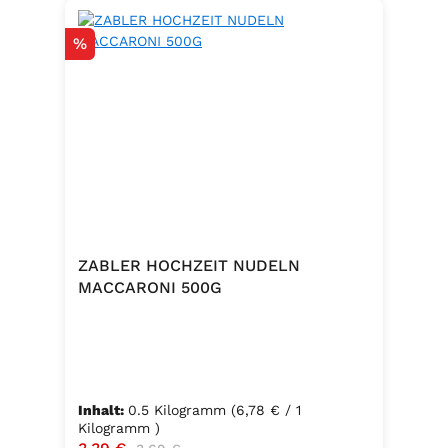
Rabatt
%
ZABLER HOCHZEIT NUDELN
MACCARONI 500G
Inhalt:
0.5 Kilogramm
(6,78 € / 1
Kilogramm )
Verkaufspreis:
Regulärer Preis: