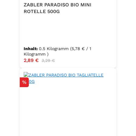
Trennmittel Calciumsalze der
ZABLER PARADISO BIO MINI
Speisefettsäuren, Folsäure,
ROTELLE 500G
Kaliumjodat.Kann Spuren von
Sellerie enthalten.
Inhalt:
0.5 Kilogramm
(5,78 € / 1
Kilogramm )
Verkaufspreis:
2,89 €
Regulärer Preis:
3,29 €
Rabatt
%