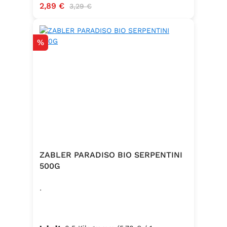
Verkaufspreis:
2,89 €
Regulärer Preis:
3,29 €
Rabatt
%
ZABLER PARADISO BIO SERPENTINI
500G
.