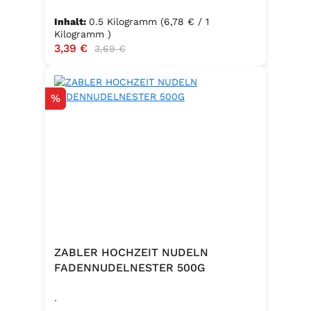
Inhalt:
0.5 Kilogramm
(6,78 € / 1
Kilogramm )
Verkaufspreis:
3,39 €
Regulärer Preis:
3,69 €
Rabatt
%
ZABLER HOCHZEIT NUDELN
FADENNUDELNESTER 500G
.