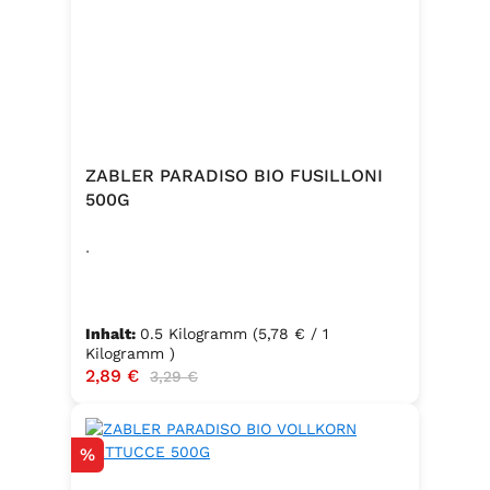
ZABLER PARADISO BIO FUSILLONI
500G
.
Inhalt:
0.5 Kilogramm
(5,78 € / 1
Kilogramm )
Verkaufspreis:
2,89 €
Regulärer Preis:
3,29 €
Rabatt
%