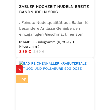
ZABLER HOCHZEIT NUDELN BREITE
BANDNUDELN 500G
. Feinste Nudelqualität aus Baden für
besondere Anlässe Genieße den
einzigartigen Geschmack feinster
Bandnudeln – mit den Zabler
Inhalt:
0.5 Kilogramm
(6,78 € / 1
Hochzeit Nudeln holst du dir echte
Kilogramm )
Verkaufspreis:
3,39 €
Regulärer Preis:
badische Qualität auf den Teller.
3,69 €
Hergestellt aus 100 % reinem
Hartweizengrieß, täglich frisch
Rabatt
%
aufgeschlagenen Eiern der
Güteklasse A und klarem
Tipp
Trinkwasser, bieten diese Nudeln ein
besonderes Geschmackserlebnis –
nicht nur zur Hochzeit. Ob für
festliche Gerichte oder den
Sonntagsbraten – die breiten