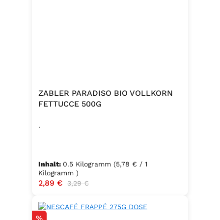
ZABLER PARADISO BIO VOLLKORN
FETTUCCE 500G
.
Inhalt:
0.5 Kilogramm
(5,78 € / 1
Kilogramm )
Verkaufspreis:
2,89 €
Regulärer Preis:
3,29 €
Rabatt
%