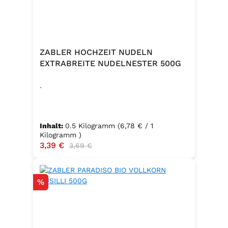
ZABLER HOCHZEIT NUDELN
EXTRABREITE NUDELNESTER 500G
.
Inhalt:
0.5 Kilogramm
(6,78 € / 1
Kilogramm )
Verkaufspreis:
3,39 €
Regulärer Preis:
3,69 €
Rabatt
%