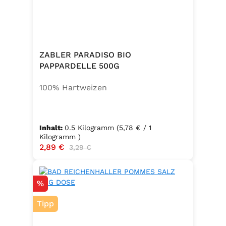
zusätzlichem Jod und Folsäure.
Zutaten:Siedesalz, 17,5 % Kräuter
und Gewürze (Petersilie, Sellerie,
Zwiebel, Basilikum, Dill, Majoran,
Lorbeer, Rosmarin, Oregano,
ZABLER PARADISO BIO
Thymian), Trennmittel Calciumsalze
PAPPARDELLE 500G
der Speisefettsäuren, Folsäure,
100% Hartweizen
Kaliumjodat.
Inhalt:
0.5 Kilogramm
(5,78 € / 1
Kilogramm )
Verkaufspreis:
2,89 €
Regulärer Preis:
3,29 €
Rabatt
%
Tipp