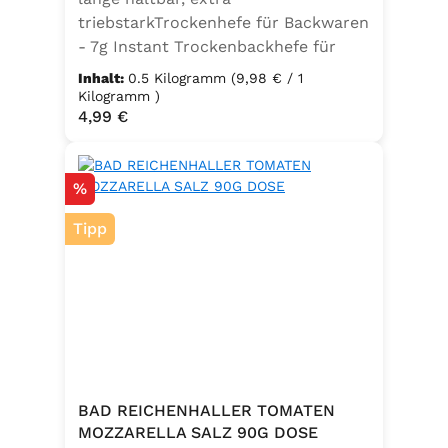
triebstarkTrockenhefe für Backwaren
- 7g Instant Trockenbackhefe für
500g Weizenmehl, entspricht 25g
Inhalt:
0.5 Kilogramm
(9,98 € / 1
FrischhefeZutaten: Trockenbackhefe,
Kilogramm )
Regulärer Preis:
4,99 €
Emulgator Sorbitanmonostearat
(E491)
Rabatt
%
Tipp
BAD REICHENHALLER TOMATEN
MOZZARELLA SALZ 90G DOSE