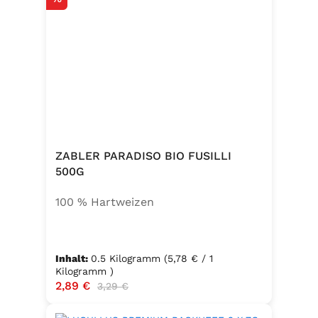
ZABLER PARADISO BIO FUSILLI
500G
100 % Hartweizen
Inhalt:
0.5 Kilogramm
(5,78 € / 1
Kilogramm )
Verkaufspreis:
2,89 €
Regulärer Preis:
3,29 €